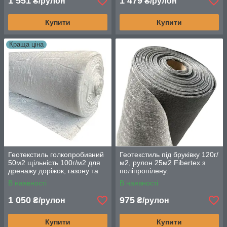
1 551
1 479
₴/рулон
₴/рулон
Купити
Купити
Краща ціна
Геотекстиль голкопробивний
Геотекстиль під бруківку 120г/
50м2 щільність 100г/м2 для
м2, рулон 25м2 Fibertex з
дренажу доріжок, газону та
поліпропілену.
ставків
В наявності
В наявності
1 050
975
₴/рулон
₴/рулон
Купити
Купити