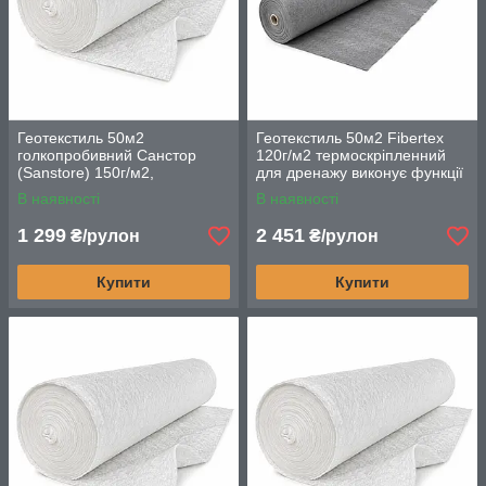
Геотекстиль 50м2
Геотекстиль 50м2 Fiberteх
голкопробивний Санстор
120г/м2 термоскріпленний
(Sanstore) 150г/м2,
для дренажу виконує функції
будівельний для дренажу та
утеплювача, роздільника і
В наявності
В наявності
фільтрації
фільтра
1 299
2 451
₴/рулон
₴/рулон
Купити
Купити