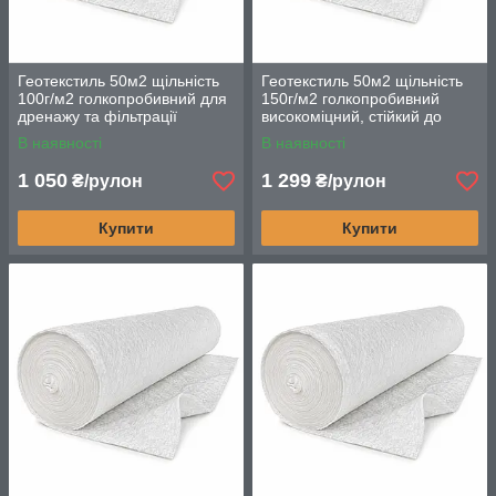
Геотекстиль 50м2 щільність
Геотекстиль 50м2 щільність
100г/м2 голкопробивний для
150г/м2 голкопробивний
дренажу та фільтрації
високоміцний, стійкий до
механічних навантажень
В наявності
В наявності
1 050
1 299
₴/рулон
₴/рулон
Купити
Купити