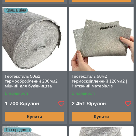
Краща ціна
Геотекстиль 50м2
Геотекстиль 50м2
термооброблений 200г/м2
термоскріпленний 120г/м2 |
міцний для будівництва
Нетканий матеріал з
високоякісного поліпропілену
В наявності
В наявності
1 700
2 451
₴/рулон
₴/рулон
Купити
Купити
Топ продажів