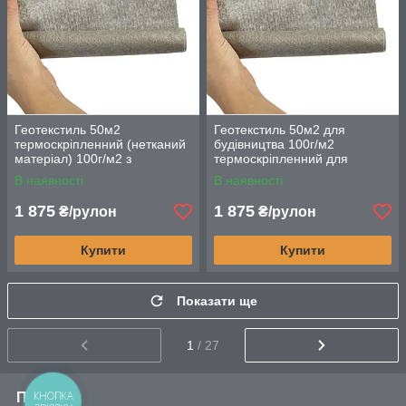
Геотекстиль 50м2
Геотекстиль 50м2 для
термоскріпленний (нетканий
будівництва 100г/м2
матеріал) 100г/м2 з
термоскріпленний для
високоякісного поліпропілену
дренажу та фільтрації
В наявності
В наявності
1 875
1 875
₴/рулон
₴/рулон
Купити
Купити
Показати ще
1
/ 27
Про нас
КНОПКА
ЗВ'ЯЗКУ