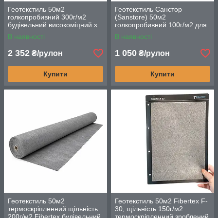
Геотекстиль 50м2
Геотекстиль Санстор
голкопробивний 300г/м2
(Sanstore) 50м2
будівельний високоміцний з
голкопробивний 100г/м2 для
поліестерових волокон
будівництва та
В наявності
В наявності
ландшафтного дизайну
2 352
1 050
₴/рулон
₴/рулон
Купити
Купити
Геотекстиль 50м2
Геотекстиль 50м2 Fibertex F-
термоскріпленний щільність
30, щільність 150г/м2
200г/м2 Fibertex будівельний
термоскріпленний зроблений