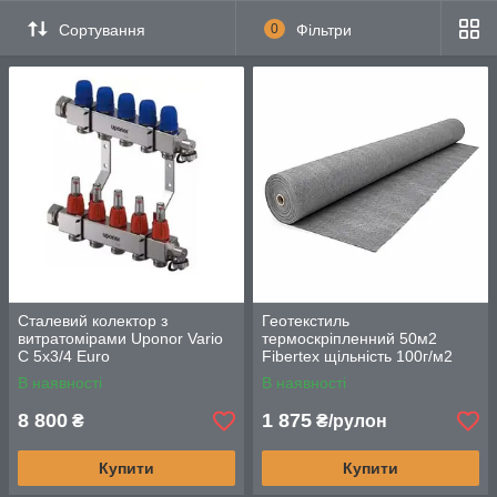
Сортування
0
Фільтри
Сталевий колектор з
Геотекстиль
витратомірами Uponor Vario
термоскріпленний 50м2
С 5x3/4 Euro
Fibertex щільність 100г/м2
міцний будівельний нетканий
В наявності
В наявності
матеріал
8 800
1 875
₴
₴/рулон
Купити
Купити