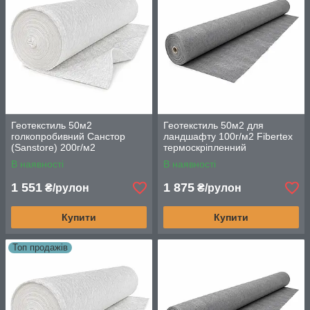
Геотекстиль 50м2
Геотекстиль 50м2 для
голкопробивний Санстор
ландшафту 100г/м2 Fibertex
(Sanstore) 200г/м2
термоскріпленний
високоміцний з
високоміцний нетканий
В наявності
В наявності
поліестерових волокон
матеріал
1 551
1 875
₴/рулон
₴/рулон
Купити
Купити
Топ продажів