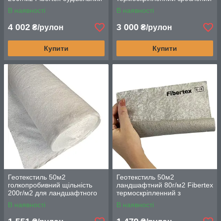
високоміцний
із екологічного поліпропілену
В наявності
В наявності
4 002
3 000
₴/рулон
₴/рулон
Купити
Купити
Геотекстиль 50м2
Геотекстиль 50м2
голкопробивний щільність
ландшафтний 80г/м2 Fibertex
200г/м2 для ландшафтного
термоскріпленний з
дизайну та будівництва
високоякісного поліпропілену
В наявності
В наявності