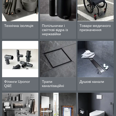
Технічна ізоляція
Попільнички і
Товари медичного
сміттєві відра із
призначення
нержавійки
Фітинги Uponor
Трапи
Душові канали
Q&E
каналізаційні