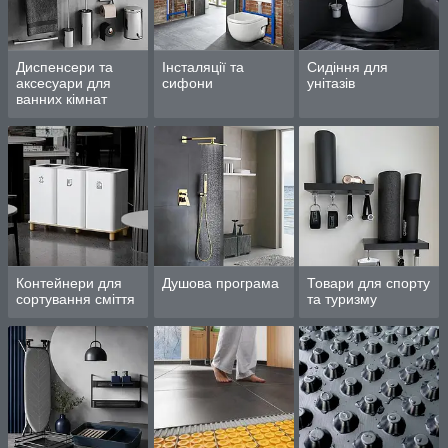
Диспенсери та
Інсталяції та
Сидіння для
аксесуари для
сифони
унітазів
ванних кімнат
Контейнери для
Душова програма
Товари для спорту
сортування сміття
та туризму