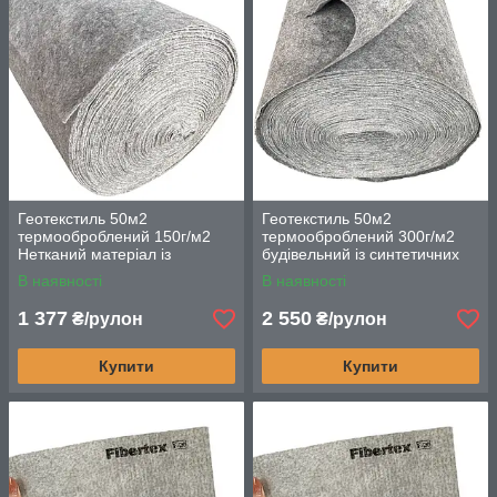
Геотекстиль 50м2
Геотекстиль 50м2
термооброблений 150г/м2
термооброблений 300г/м2
Нетканий матеріал із
будівельний із синтетичних
синтетичних волокон
волокон
В наявності
В наявності
1 377
2 550
₴/рулон
₴/рулон
Купити
Купити