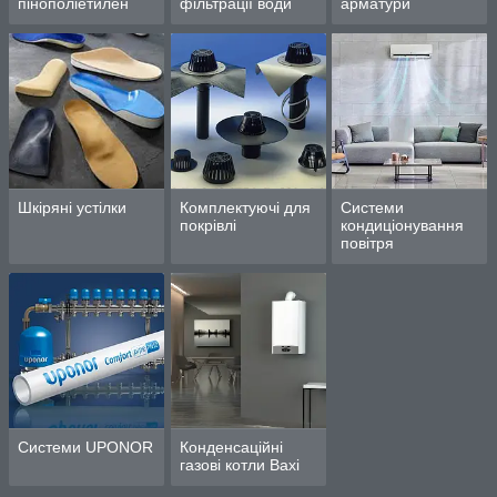
пінополіетилен
фільтрації води
арматури
Шкіряні устілки
Комплектуючі для
Системи
покрівлі
кондиціонування
повітря
Системи UPONOR
Конденсаційні
газові котли Baxi