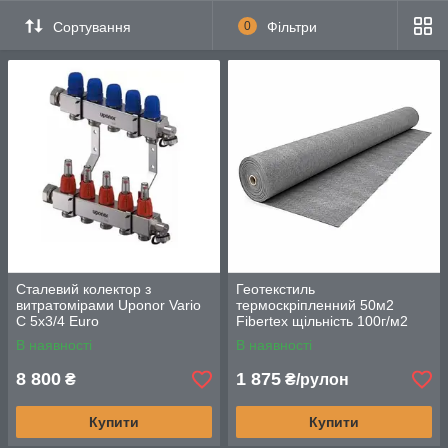
Сортування
0
Фільтри
Сталевий колектор з
Геотекстиль
витратомірами Uponor Vario
термоскріпленний 50м2
С 5x3/4 Euro
Fibertex щільність 100г/м2
міцний будівельний нетканий
В наявності
В наявності
матеріал
8 800
1 875
₴
₴/рулон
Купити
Купити