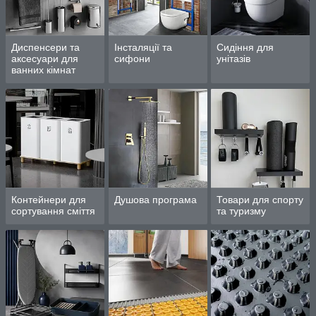
Диспенсери та
Інсталяції та
Сидіння для
аксесуари для
сифони
унітазів
ванних кімнат
Контейнери для
Душова програма
Товари для спорту
сортування сміття
та туризму