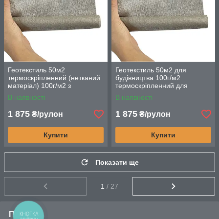
Геотекстиль 50м2
Геотекстиль 50м2 для
термоскріпленний (нетканий
будівництва 100г/м2
матеріал) 100г/м2 з
термоскріпленний для
високоякісного поліпропілену
дренажу та фільтрації
В наявності
В наявності
1 875
1 875
₴/рулон
₴/рулон
Купити
Купити
Показати ще
1
/ 27
Про нас