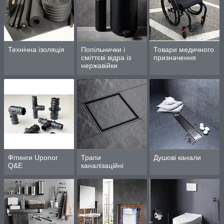
Технічна ізоляція
Попільнички і
Товари медичного
сміттєві відра із
призначення
нержавійки
Фітинги Uponor
Трапи
Душові канали
Q&E
каналізаційні