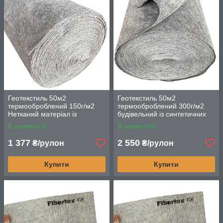
Геотекстиль 50м2
Геотекстиль 50м2
термооброблений 150г/м2
термооброблений 300г/м2
Нетканий матеріал із
будівельний із синтетичних
синтетичних волокон
волокон
В наявності
В наявності
1 377
2 550
₴/рулон
₴/рулон
Купити
Купити