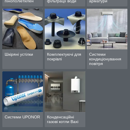
пінополіетилен
фільтрації води
арматури
Шкіряні устілки
Комплектуючі для
Системи
покрівлі
кондиціонування
повітря
Системи UPONOR
Конденсаційні
газові котли Baxi