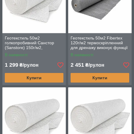
Геотекстиль 50м2
Геотекстиль 50м2 Fiberteх
голкопробивний Санстор
120г/м2 термоскріпленний
(Sanstore) 150г/м2,
для дренажу виконує функції
будівельний для дренажу та
утеплювача, роздільника і
В наявності
В наявності
фільтрації
фільтра
1 299
2 451
₴/рулон
₴/рулон
Купити
Купити