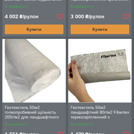
високоміцний
із екологічного поліпропілену
В наявності
В наявності
4 002
3 000
₴/рулон
₴/рулон
Купити
Купити
Геотекстиль 50м2
Геотекстиль 50м2
голкопробивний щільність
ландшафтний 80г/м2 Fibertex
200г/м2 для ландшафтного
термоскріпленний з
дизайну та будівництва
високоякісного поліпропілену
В наявності
В наявності