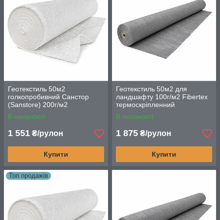
Геотекстиль 50м2
Геотекстиль 50м2 для
голкопробивний Санстор
ландшафту 100г/м2 Fibertex
(Sanstore) 200г/м2
термоскріпленний
високоміцний з
високоміцний нетканий
В наявності
В наявності
поліестерових волокон
матеріал
1 551
1 875
₴/рулон
₴/рулон
Купити
Купити
Топ продажів