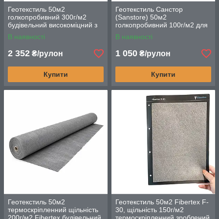
Геотекстиль 50м2
Геотекстиль Санстор
голкопробивний 300г/м2
(Sanstore) 50м2
будівельний високоміцний з
голкопробивний 100г/м2 для
поліестерових волокон
будівництва та
В наявності
В наявності
ландшафтного дизайну
2 352
1 050
₴/рулон
₴/рулон
Купити
Купити
Геотекстиль 50м2
Геотекстиль 50м2 Fibertex F-
термоскріпленний щільність
30, щільність 150г/м2
200г/м2 Fibertex будівельний
термоскріпленний зроблений