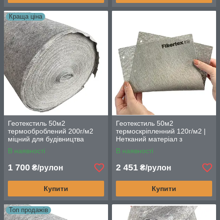
Краща ціна
Геотекстиль 50м2
Геотекстиль 50м2
термооброблений 200г/м2
термоскріпленний 120г/м2 |
міцний для будівництва
Нетканий матеріал з
високоякісного поліпропілену
В наявності
В наявності
1 700
2 451
₴/рулон
₴/рулон
Купити
Купити
Топ продажів