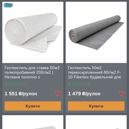
Топ
Геотекстиль для ставка 50м2
Геотекстиль 50м2
голкопробивний 200г/м2 |
термоскріпленний 80г/м2 F-
Неткане полотно з
10 Fibertex будівельний для
поліестерових волокон
дренажу та фільтрації
В наявності
В наявності
1 551
1 479
₴/рулон
₴/рулон
Купити
Купити