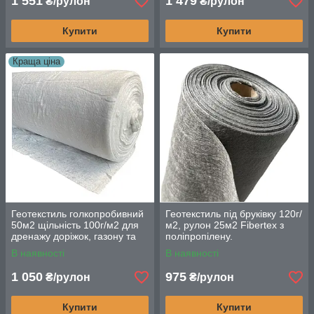
1 551
1 479
₴/рулон
₴/рулон
Купити
Купити
Краща ціна
Геотекстиль голкопробивний
Геотекстиль під бруківку 120г/
50м2 щільність 100г/м2 для
м2, рулон 25м2 Fibertex з
дренажу доріжок, газону та
поліпропілену.
ставків
В наявності
В наявності
1 050
975
₴/рулон
₴/рулон
Купити
Купити