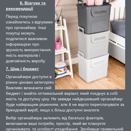
6. Відгуки та
рекомендації
Перед покупкою
ознайомтесь з відгуками
про органайзер. Інші
покупці можуть
поділитися важливою
інформацією про
зручність використання,
якість матеріалів і
довговічність виробу.
7. Ціна і бюджет
Органайзери доступні в
різних цінових категоріях.
Важливо визначити свій
бюджет і знайти оптимальний варіант, який поєднує в собі
якість та доступну ціну. Не завжди найдешевший органайзер
буде найкращим рішенням, але й не варто переплачувати за
брендовий виріб, якщо є більш доступні аналоги.
Вибір органайзера залежить від багатьох факторів,
включаючи ваші потреби, простір, який ви плануєте
організувати, та особисті уподобання. Зробивши правильний