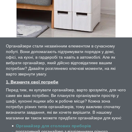
Органайзери стали незамінним елементом в сучасному
побуті. Вони допомагають підтримувати порядок у домі,
офісі, на кухні, в гардеробі та навіть в автомобілі. Але як
вибрати органайзер, який дійсно відповідатиме вашим
потребам? Давайте розглянемо ключові моменти, на які
варто звернути увагу.
1. Визначте свої потреби
Перед тим, як купувати органайзер, варто зрозуміти, для чого
саме він вам потрібен. Ви плануєте організувати простір у
шафі, кухонні ящики або ж робоче місце? Кожна зона
потребує різних типів органайзерів, тому важливо спочатку
визначити завдання, які ви хочете вирішити. В нашому
магазини ви також можете придбати органайзери для кухні:
Органайзер для столових приборів
-
портативний органайзер з відділеннями різного