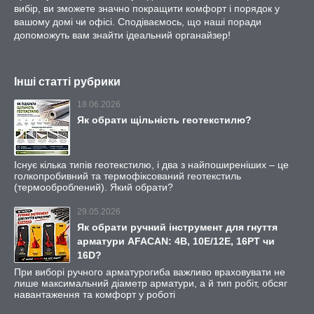
вибір, ви зможете значно покращити комфорт і порядок у
вашому домі чи офісі. Сподіваємось, що наші поради
допоможуть вам знайти ідеальний органайзер!
Інші статті рубрики
18.06.2026
Як обрати щільність геотекстилю?
Існує кілька типів геотекстилю, і два з найпоширеніших – це
голкопробивний та термофіксований геотекстиль
(термооброблений). Який обрати?
29.05.2026
Як обрати ручний інструмент для гнуття
арматури AFACAN: 4B, 10E/12E, 16PT чи
16D?
При виборі ручного арматурогиба важливо враховувати не
лише максимальний діаметр арматури, а й тип робіт, обсяг
навантаження та комфорт у роботі