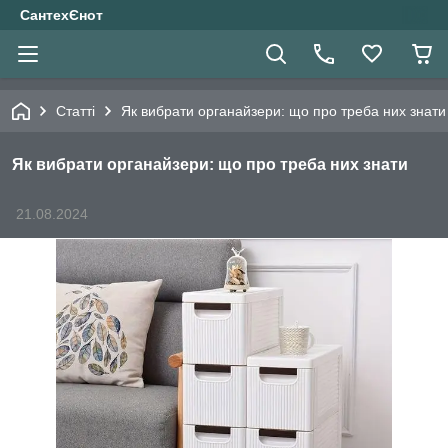
СантехЄнот
Статті
Як вибрати органайзери: що про треба них знати
Як вибрати органайзери: що про треба них знати
21.08.2024