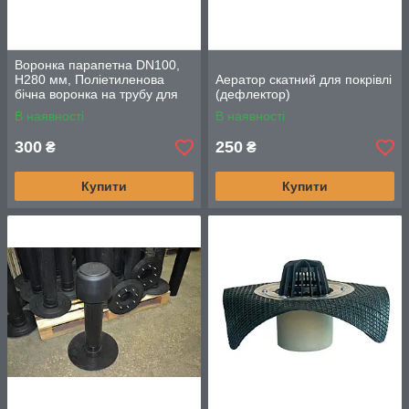
Воронка парапетна DN100,
Н280 мм, Поліетиленова
Аератор скатний для покрівлі
бічна воронка на трубу для
(дефлектор)
збору і відводу води
В наявності
В наявності
300
250
₴
₴
Купити
Купити