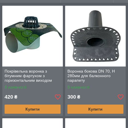
Покрівельна воронка з
Воронка бокова DN 70, Н
бітумним фартухом з
280мм для балконного
горизонтальним виходом
парапету
100мм та з
В наявності
В наявності
листоуловлювачем
420
300
₴
₴
Купити
Купити