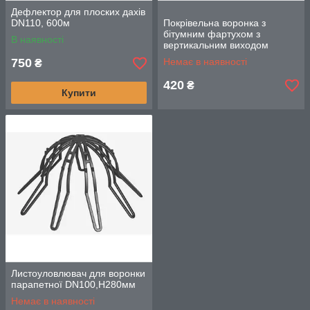
Дефлектор для плоских дахів
DN110, 600м
Покрівельна воронка з
бітумним фартухом з
В наявності
вертикальним виходом
100мм та з
750
Немає в наявності
₴
листоуловлювачем
420
₴
Купити
Листоуловлювач для воронки
парапетної DN100,Н280мм
Немає в наявності