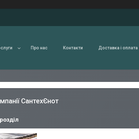
ослуги
Про нас
Контакти
Доставка і оплата
омпанії СантехЄнот
розділ