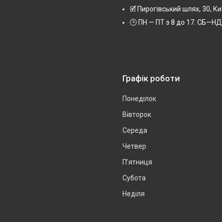
🗹 Пирогівський шлях, 30, Ки
🕒 ПН — ПТ з 8 до 17. СБ—НД 
Графік роботи
Понеділок
Вівторок
Середа
Четвер
Пʼятниця
Субота
Неділя