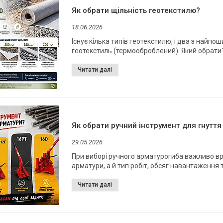
Як обрати щільність геотекстилю?
18.06.2026
Існує кілька типів геотекстилю, і два з най
геотекстиль (термооброблений). Який обрати
Як обрати ручний інструмент для гнуття
29.05.2026
При виборі ручного арматурогиба важливо в
арматури, а й тип робіт, обсяг навантаження 