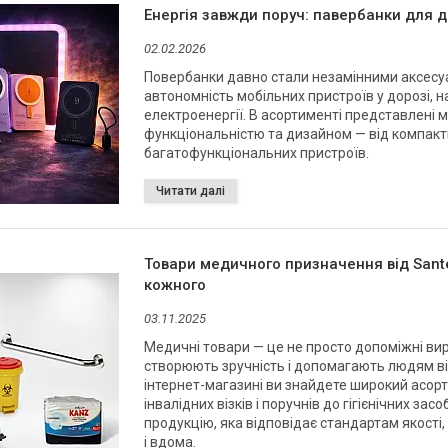
Енергія завжди поруч: павербанки для д
02.02.2026
Повербанки давно стали незамінними аксесу
автономність мобільних пристроїв у дорозі, н
електроенергії. В асортименті представлені м
функціональністю та дизайном — від компакт
багатофункціональних пристроїв.
Товари медичного призначення від Sante
кожного
03.11.2025
Медичні товари — це не просто допоміжні вир
створюють зручність і допомагають людям ві
інтернет-магазині ви знайдете широкий асор
інвалідних візків і поручнів до гігієнічних за
продукцію, яка відповідає стандартам якості, 
і вдома.