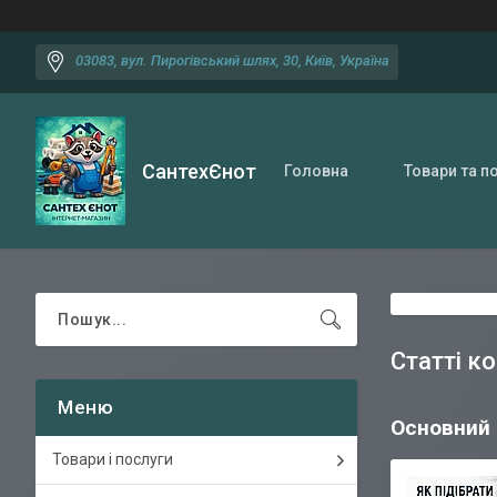
03083, вул. Пирогівський шлях, 30, Київ, Україна
СантехЄнот
Головна
Товари та п
Статті к
Основний 
Товари і послуги