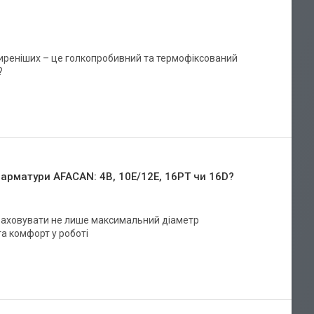
поширеніших – це голкопробивний та термофіксований
?
 арматури AFACAN: 4B, 10E/12E, 16PT чи 16D?
раховувати не лише максимальний діаметр
та комфорт у роботі