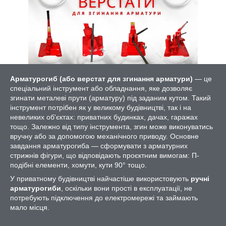
Арматурогиб (або верстат для згинання арматури)
— це
спеціальний інструмент або обладнання, яке дозволяє
згинати металеві прути (арматуру) під заданим кутом. Такий
інструмент потрібен як у великому будівництві, так і на
невеликих об'єктах: приватних будинках, дачах, гаражах
тощо. Залежно від типу інструмента, згин може виконуватись
вручну або за допомогою механічного приводу. Основне
завдання арматурогиба — сформувати з арматурних
стрижнів фігури, що відповідають проєктним вимогам: П-
подібні елементи, хомути, кути 90° тощо.
У приватному будівництві найчастіше використовують
ручні
арматурогиби
, оскільки вони прості в експлуатації, не
потребують підключення до електромережі та займають
мало місця.