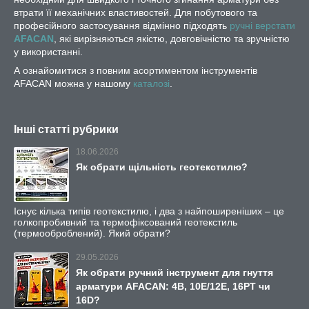
втрати її механічних властивостей. Для побутового та
професійного застосування відмінно підходять
ручні верстати
AFACAN
, які вирізняються якістю, довговічністю та зручністю
у використанні.
А ознайомитися з повним асортиментом інструментів
AFACAN можна у нашому
каталозі
.
Інші статті рубрики
18.06.2026
Як обрати щільність геотекстилю?
Існує кілька типів геотекстилю, і два з найпоширеніших – це
голкопробивний та термофіксований геотекстиль
(термооброблений). Який обрати?
29.05.2026
Як обрати ручний інструмент для гнуття
арматури AFACAN: 4B, 10E/12E, 16PT чи
16D?