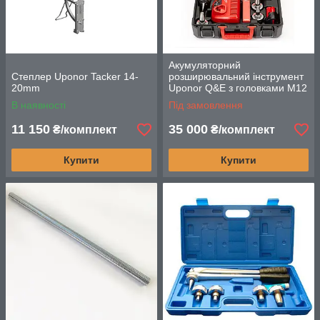
Акумуляторний
Степлер Uponor Tacker 14-
розширювальний інструмент
20mm
Uponor Q&E з головками M12
6bar
В наявності
Під замовлення
11 150
35 000
₴/комплект
₴/комплект
Купити
Купити