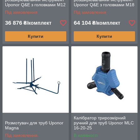
Uponor Q&E з головками M12
Uponor Q&E з головками M18
10bar
10bar
Під замовлення
Під замовлення
36 876
64 104
₴/комплект
₴/комплект
Купити
Купити
Калібратор трирозмірний
Розмотувач для труб Uponor
ручний для труб Uponor MLC
Magna
16-20-25
Під замовлення
В наявності