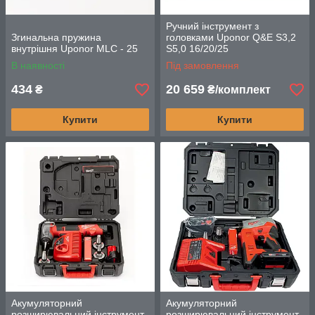
Ручний інструмент з
Згинальна пружина
головками Uponor Q&E S3,2
внутрішня Uponor MLC - 25
S5,0 16/20/25
В наявності
Під замовлення
434
20 659
₴
₴/комплект
Купити
Купити
Акумуляторний
Акумуляторний
розширювальний інструмент
розширювальний інструмент