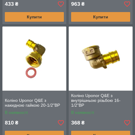
433
963
₴
₴
Купити
Купити
Коліно Uponor Q&E з
Коліно Uponor Q&E з
внутрішньою різьбою 16-
накидною гайкою 20-1/2"ВР
1/2"ВР
В наявності
В наявності
810
368
₴
₴