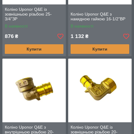
Коліно Uponor Q&E із
зовнішньою різьбою 25-
Коліно Uponor Q&E з
3/4"ЗР
накидною гайкою 16-1/2"ВР
В наявності
В наявності
876
1 132
₴
₴
Купити
Купити
Коліно Uponor Q&E з
Коліно Uponor Q&E із
внутрішньою різьбою 20-
зовнішньою різьбою 20-