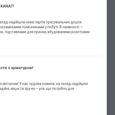
 KANAT!
склад надійшла нова партія прасувальних дошок
ь незамінними помічниками у побуті. В наявності —
ею, підставками для праски, вбудованими розетками
оти з арматурою!
 з металом! У нас чудова новина: на склад надійшли
ійні, міцні та зручні – усе, що потрібно для