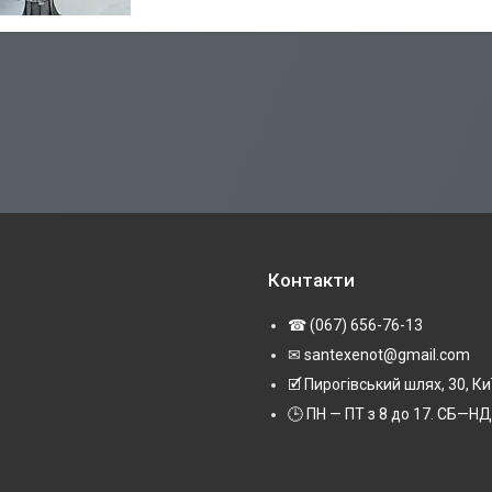
Контакти
☎ (067) 656-76-13
✉ santexenot@gmail.com
🗹 Пирогівський шлях, 30, Ки
🕒 ПН — ПТ з 8 до 17. СБ—НД 