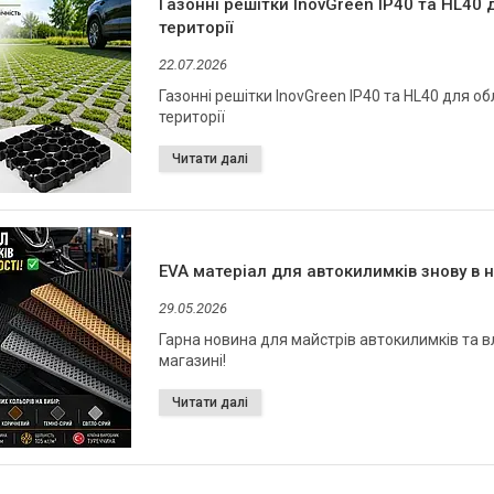
Газонні решітки InovGreen IP40 та HL40 
території
22.07.2026
Газонні решітки InovGreen IP40 та HL40 для 
території
EVA матеріал для автокилимків знову в н
29.05.2026
Гарна новина для майстрів автокилимків та в
магазині!