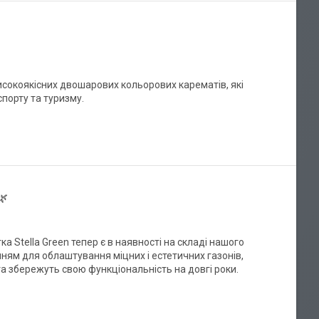
исокоякісних двошарових кольорових карематів, які
спорту та туризму.
🌿
а Stella Green тепер є в наявності на складі нашого
ням для облаштування міцних і естетичних газонів,
а збережуть свою функціональність на довгі роки.