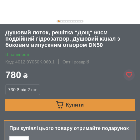
Душовий лоток, решітка "Дощ" 60см
подвійний гідрозатвор, Душовий канал з
боковим випускним отвором DN50
В наявності
Код: 4012.0Y050K.060.1
Опт і роздріб
780
₴
730 ₴
від 2 шт.
Купити
При купівлі цього товару отримайте подарунок