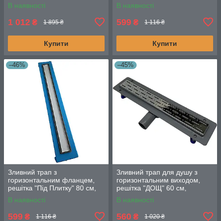
подвійним гідрозатвором
горизонтальним фланцем
В наявності
В наявності
1 012
599
₴
₴
1 895 ₴
1 116 ₴
Купити
Купити
–46%
–45%
Зливний трап з
Зливний трап для душу з
горизонтальним фланцем,
горизонтальним виходом,
решітка "Під Плитку" 80 см,
решітка "ДОЩ" 60 см,
Душовий канал з подвійним
Душовий канал з сухим
В наявності
В наявності
гідрозатвором
затвором
599
560
₴
₴
1 116 ₴
1 020 ₴