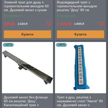
Зливний трап для душу з
Водовідвідний трап з
горизонтальним виходом 60
горизонтальним виходом
см, Душовий канал з сухим
решітка "Дощ" 80 см
затвором, чорна решітка
В наявності
В наявності
520
1 012
₴
₴
1 020 ₴
1 895 ₴
Купити
Купити
–47%
–46%
Душовий канал без фланця
Трап в душ, решітка з
80 см решітка "Дощ",
нержавіючої сталі "Хвиля" 80
Каналізаційний трап з
см, Душовий канал з