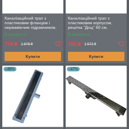
Каналізаційний трап з
Каналізаційний трап з
пластиковим фланцем і
пластиковим корпусом,
нержавіючим підрамником,
решітка "Дощ" 60 см,
решітка "Дощ" 80 см
Душовий канал з
В наявності
В наявності
горизонтальним фланцем
776
782
₴
₴
1 878 ₴
1 572 ₴
Купити
Купити
–49%
–47%