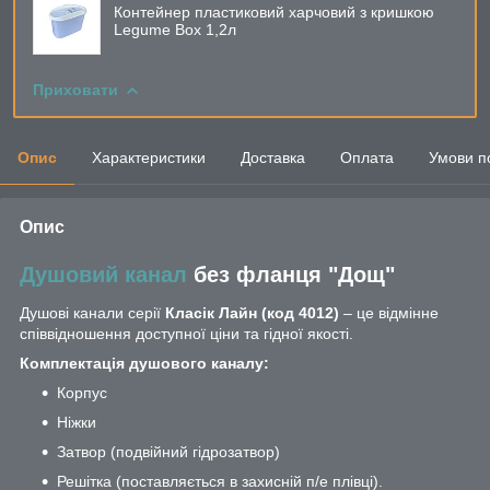
Контейнер пластиковий харчовий з кришкою
Legume Box 1,2л
Приховати
Опис
Характеристики
Доставка
Оплата
Умови п
Опис
Душовий канал
без фланця "Дощ"
Душові канали серії
Класік Лайн (код 4012)
– це відмінне
співвідношення доступної ціни та гідної якості.
Комплектація душового каналу:
Корпус
Ніжки
Затвор (подвійний гідрозатвор)
Решітка (поставляється в захисній п/е плівці).