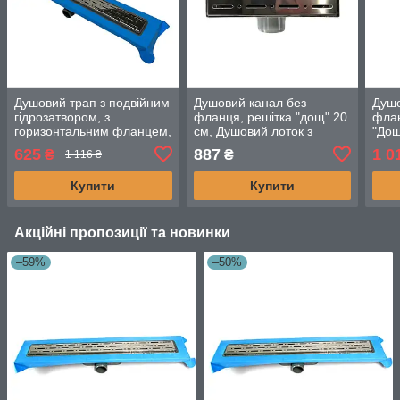
Душовий трап з подвійним
Душовий канал без
Душо
гідрозатвором, з
фланця, решітка "дощ" 20
флан
горизонтальним фланцем,
см, Душовий лоток з
"Дощ
решітка "Дощ" 80 см,
нержавіючої сталі з
трап
625
887
1 0
₴
₴
1 116 ₴
Душовий канал
подвійним гідрозатвором
гідр
Купити
Купити
Акційні пропозиції та новинки
–59%
–50%