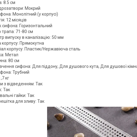
: 8.5 см
ідрозатвори: Мокрий
фона: Монолітний (у корпусі)
ія: 12 місяців
к сифона: Горизонтальний
 трапа: 71-80 см
р випуску в каналізацію: 50 мм
 корпусу: Прямокутна
іал корпусу: Пластик/Нержавіюча сталь
ка: Метал
на: 80 см
ачення сифона: Для піддону, Для душового кута, Для душової кімн
ифона: Трубний
,7 кг
и з відведенням: Так
: Так
вальні гайки: Так
ешітка для зливу: Так