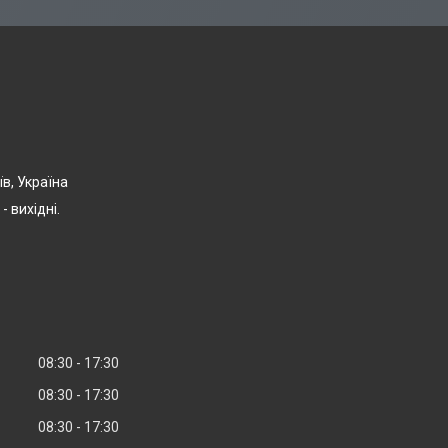
їв, Україна
- вихідні.
08:30
17:30
08:30
17:30
08:30
17:30