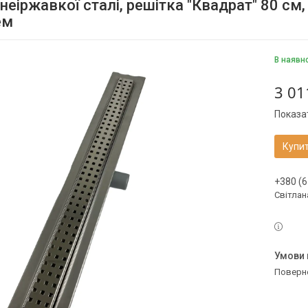
 неіржавкої сталі, решітка "Квадрат" 80 с
ем
В наявн
3 01
Показат
Купи
+380 (6
Світлан
поверн