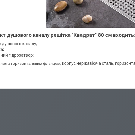
кт душового каналу решітка "Квадрат" 80 см входить
с душового каналу;
а;
ний гідрозатвор;
, корпус нержавіюча сталь, горизон
нал з горизонтальним фланцем