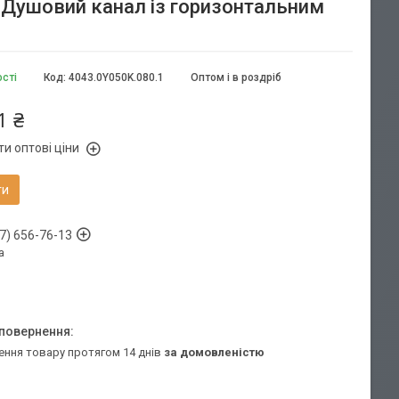
м, Душовий канал із горизонтальним
ості
Код:
4043.0Y050K.080.1
Оптом і в роздріб
1 ₴
и оптові ціни
ти
7) 656-76-13
а
ення товару протягом 14 днів
за домовленістю