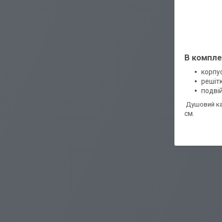
В компле
корпу
решітк
подвій
Душовий ка
см.