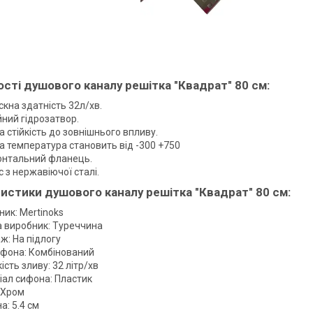
сті душового каналу решітка "Квадрат" 80 см:
кна здатність 32л/хв.
йний гідрозатвор.
а стійкість до зовнішнього впливу.
а температура становить від -300 +750
онтальний фланець.
 з нержавіючої сталі.
истики душового каналу решітка "Квадрат" 80 см:
ик: Mertinoks
а виробник: Туреччина
ж: На підлогу
ифона: Комбінований
сть зливу: 32 літр/хв
іал сифона: Пластик
 Хром
: 5.4 см