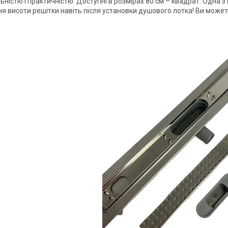
ністю і практичністю. Доступні в розмірах 80 см – квадрат. Одна з
я висоти решітки навіть після установки душового лотка! Ви может