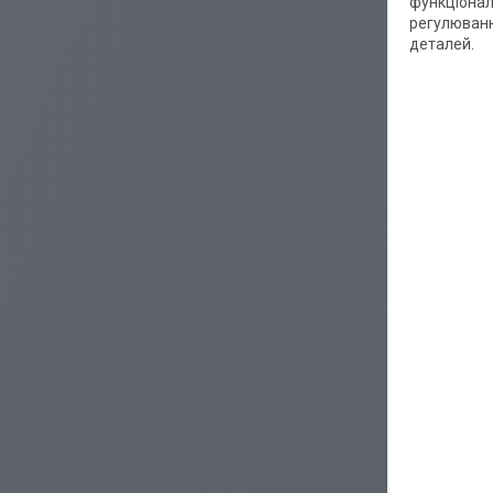
функціональ
регулюванн
деталей.