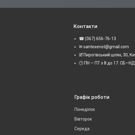
Контакти
☎ (067) 656-76-13
✉ santexenot@gmail.com
🗹 Пирогівський шлях, 30, Ки
🕒 ПН — ПТ з 8 до 17. СБ—НД 
Графік роботи
Понеділок
Вівторок
Середа