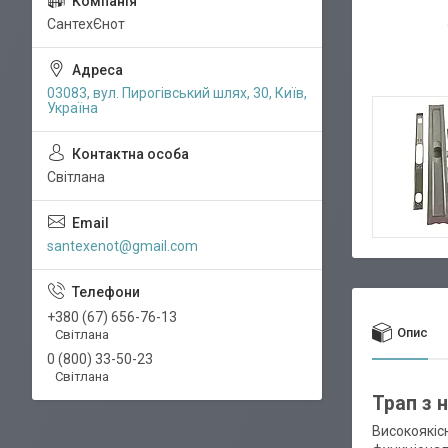
СантехЄнот
03083, вул. Пирогівський шлях, 30, Київ,
Україна
Світлана
santexenot@gmail.com
+380 (67) 656-76-13
Опис
Світлана
0 (800) 33-50-23
Світлана
Трап з 
Високоякіс