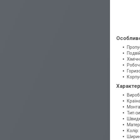
Особливо
Пропус
Подві
Хімічн
Робоч
Гориз
Корпус
Характер
Виробн
Країн
Монта
Тип с
Швидкі
Матер
Колір:
Ширина