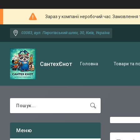
Зараз у компанії неробочий час. Замовлення 
03083, вул. Пирогівський шлях, 30, Київ, Україна
СантехЄнот
Головна
Товари та п