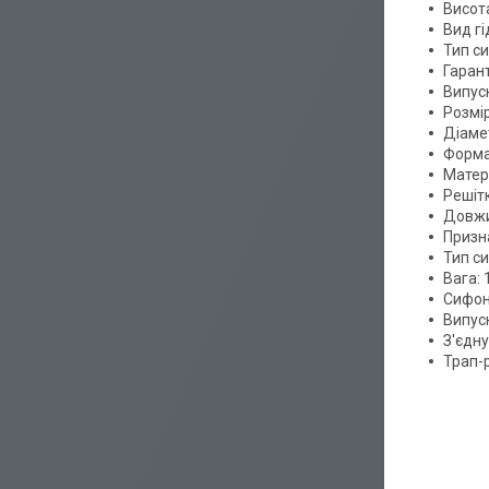
Висота
Вид г
Тип си
Гарант
Випус
Розмір
Діамет
Форма
Матер
Решіт
Довжи
Призн
Тип с
Вага: 1
Сифон
Випуск
З'єдну
Трап-р