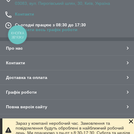
03083, вул. Пирогівський шлях, 30, Київ, Україна
Контакти
Сьогодні працює з 08:30 до 17:30
Показати весь графік роботи
КНОПКА
ЗВ'ЯЗКУ
Про нас
Контакти
Доставка та оплата
Графік роботи
Повна версія сайту
Сайт створено на маркетплейсі
Prom.ua
Зараз у компанії неробочий час. Замовлення та
повідомлення будуть оброблені в найближчий робочий
день. Ми працюємо з пн-пт з 8:30-17:30. Субота та неділя