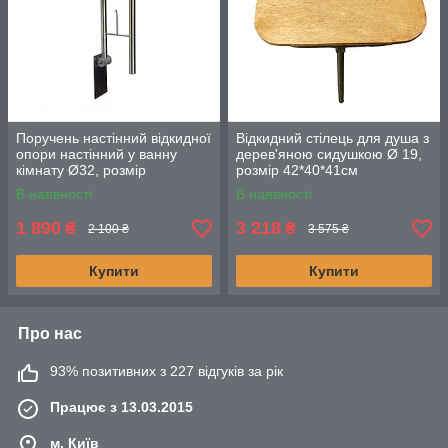
Поручень настінний відкидної
Відкидний стілець для душа з
опори настінний у ванну
дерев'яною сидушкою Ø 19,
кімнату Ø32, розмір
розмір 42*40*41см
73х23х11см.
В наявності
В наявності
1 890
3 218
₴
₴
2 100 ₴
3 575 ₴
Купити
Купити
Про нас
93% позитивних з 227 відгуків за рік
Працює з 13.03.2015
м. Київ