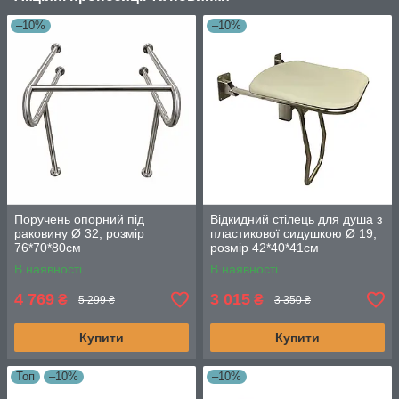
–10%
–10%
Поручень опорний під
Відкидний стілець для душа з
раковину Ø 32, розмір
пластикової сидушкою Ø 19,
76*70*80см
розмір 42*40*41см
В наявності
В наявності
4 769
3 015
₴
₴
5 299 ₴
3 350 ₴
Купити
Купити
Топ
–10%
–10%