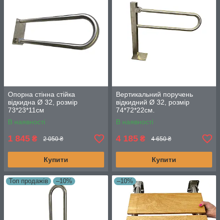
Опорна стінна стійка
Вертикальний поручень
відкидна Ø 32, розмір
відкидний Ø 32, розмір
73*23*11см
74*72*22см.
В наявності
В наявності
1 845
4 185
₴
₴
2 050 ₴
4 650 ₴
Купити
Купити
Топ продажів
–10%
–10%