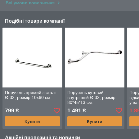
Всі умови повернення
Подібні товари компанії
Поручень прямий з сталі
Поручень кутовий
Пору
Ø 32, розмір 10х60 см
внутрішній Ø 32, розмір
відк
80*45*13 см.
у ва
розм
799
1 491
1 8
₴
₴
Купити
Купити
Акційні пропозиції та новинки