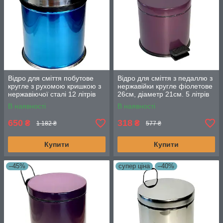
Відро для сміття побутове
Відро для сміття з педаллю з
кругле з рухомою кришкою з
нержавійки кругле фіолетове
нержавіючої сталі 12 літрів
26см, діаметр 21см. 5 літрів
В наявності
В наявності
650
318
₴
₴
1 182 ₴
577 ₴
Купити
Купити
–45%
супер ціна
–40%