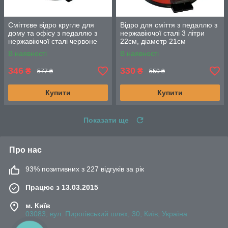
Сміттєве відро кругле для
Відро для сміття з педаллю з
дому та офісу з педаллю з
нержавіючої сталі 3 літри
нержавіючої сталі червоне
22см, діаметр 21см
26см, діаметр 21см 5 літрів
червоного кольору
В наявності
В наявності
346
330
₴
₴
577 ₴
550 ₴
Купити
Купити
Показати ще
Про нас
93% позитивних з 227 відгуків за рік
Працює з 13.03.2015
м. Київ
03083, вул. Пирогівський шлях, 30, Київ, Україна