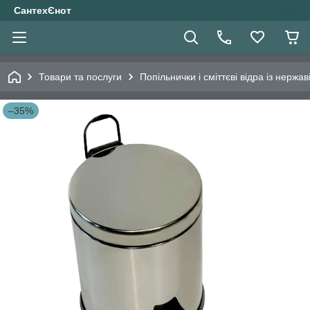
СантехЄнот
Товари та послуги
Попільнички і сміттєві відра із нержав
–35%