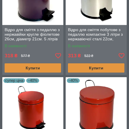
Відро для сміття з педаллю з
Відро для сміття побутове з
нержавійки кругле фіолетове
педаллю компактне 3 літри з
26см, діаметр 21см. 5 літрів
нержавіючої сталі 22см,
діаметр 21 см
В наявності
В наявності
318
313
₴
₴
577 ₴
522 ₴
Купити
Купити
супер ціна
–40%
–40%