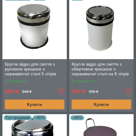
Кругле відро для сміття з
Кругле відро для сміття з
рухомою кришкою з
обертовою кришкою з
нержавіючої сталі 5 літрів
нержавіючої сталі на 8 літрів
білого кольору
В наявності
В наявності
465
547
₴
₴
846 ₴
995 ₴
Купити
Купити
Топ продажів
–45%
–45%