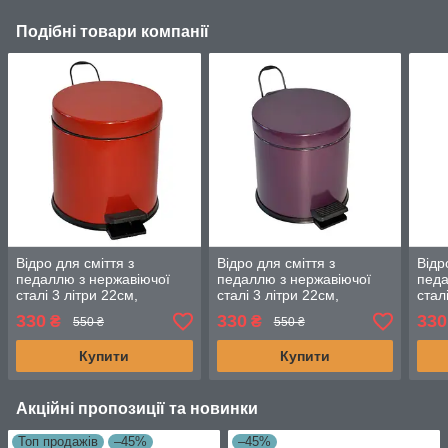
Подібні товари компанії
Відро для сміття з
Відро для сміття з
Відр
педаллю з нержавіючої
педаллю з нержавіючої
педа
сталі 3 літри 22см,
сталі 3 літри 22см,
стал
діаметр 21см червоного
діаметр 21см фіолетового
діам
330
330
330
₴
₴
550 ₴
550 ₴
кольору
кольору
коль
Купити
Купити
Акційні пропозиції та новинки
Топ продажів
–45%
–45%