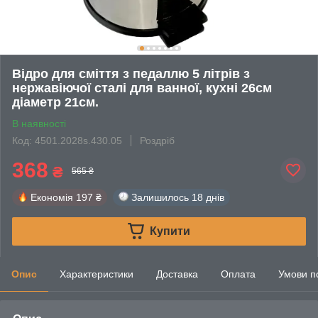
Відро для сміття з педаллю 5 літрів з
нержавіючої сталі для ванної, кухні 26см
діаметр 21см.
В наявності
Код: 4501.2028s.430.05
Роздріб
368
₴
565 ₴
Економія
197 ₴
Залишилось
18 днів
Купити
Опис
Характеристики
Доставка
Оплата
Умови п