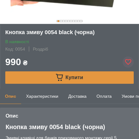
Кнопка змиву 0054 black (чорна)
В наявності
Код: 0054
Роздріб
990
₴
Купити
Опис
Характеристики
Доставка
Оплата
Умови п
Опис
Кнопка змиву 0054 black (чорна)
Змивні клавіші для бачків прихованого монтажу серії 5