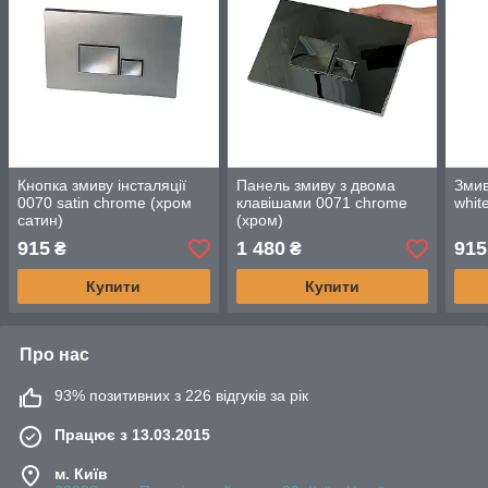
Кнопка змиву інсталяції
Панель змиву з двома
Змив
0070 satin chrome (хром
клавішами 0071 chrome
whit
сатин)
(хром)
915
1 480
915
₴
₴
Купити
Купити
Про нас
93% позитивних з 226 відгуків за рік
Працює з 13.03.2015
м. Київ