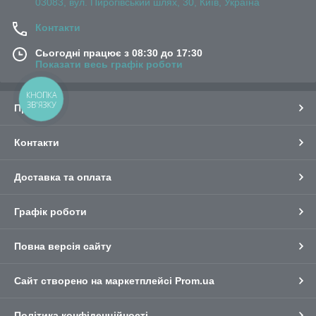
03083, вул. Пирогівський шлях, 30, Київ, Україна
Контакти
Сьогодні працює з 08:30 до 17:30
Показати весь графік роботи
КНОПКА
ЗВ'ЯЗКУ
Про нас
Контакти
Доставка та оплата
Графік роботи
Повна версія сайту
Сайт створено на маркетплейсі
Prom.ua
Політика конфіденційності