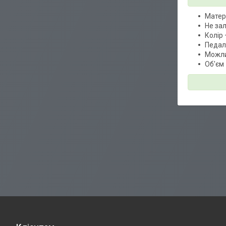
Матер
Не за
Колір
Педал
Можли
Об'єм 