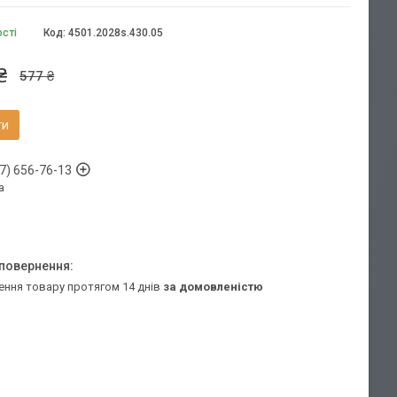
ості
Код:
4501.2028s.430.05
₴
577 ₴
ти
7) 656-76-13
а
ення товару протягом 14 днів
за домовленістю