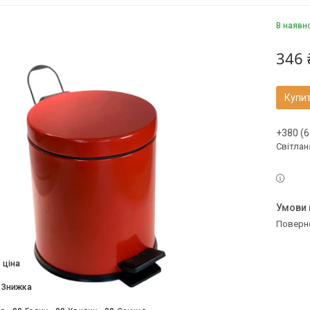
В наявн
346 
Купи
+380 (6
Світлан
поверн
 ціна