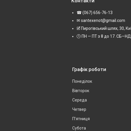
Контакти
☎ (067) 656-76-13
✉ santexenot@gmail.com
🗹 Пирогівський шлях, 30, Ки
🕒 ПН — ПТ з 8 до 17. СБ—НД 
Графік роботи
Понеділок
Вівторок
Середа
Четвер
Пʼятниця
Субота