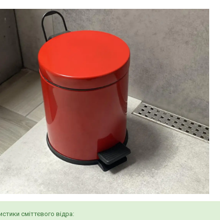
стики сміттєвого відра: