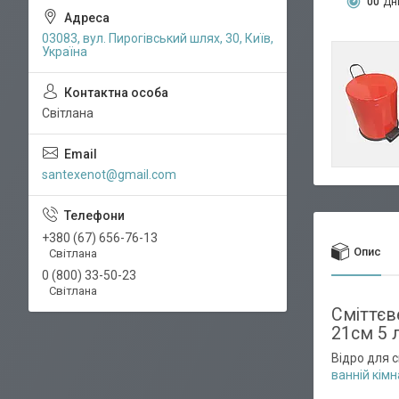
0
0
Дн
03083, вул. Пирогівський шлях, 30, Київ,
Україна
Світлана
santexenot@gmail.com
+380 (67) 656-76-13
Опис
Світлана
0 (800) 33-50-23
Світлана
Сміттєв
21см 5 л
Відро для с
ванній кімн