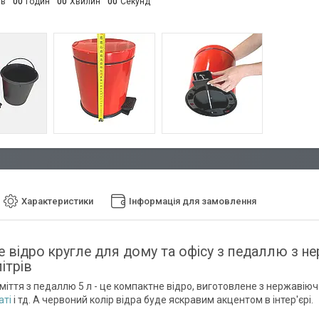
ів
0
0
Годин
0
0
Хвилин
0
0
Секунд
Характеристики
Інформація для замовлення
е відро кругле для дому та офісу з педаллю з не
ітрів
міття з педаллю 5 л - це компактне відро, виготовлене з нержавіючої
аті
і тд. А червоний колір відра буде яскравим акцентом в інтер'єрі.