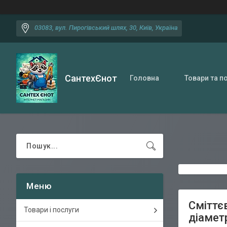
03083, вул. Пирогівський шлях, 30, Київ, Україна
СантехЄнот
Головна
Товари та п
Сміттє
Товари і послуги
діаметр