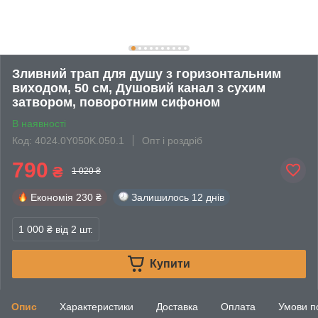
Зливний трап для душу з горизонтальним
виходом, 50 см, Душовий канал з сухим
затвором, поворотним сифоном
В наявності
Код: 4024.0Y050K.050.1
Опт і роздріб
790
₴
1 020 ₴
Економія
230 ₴
Залишилось
12 днів
1 000 ₴
від 2 шт.
Купити
Опис
Характеристики
Доставка
Оплата
Умови п