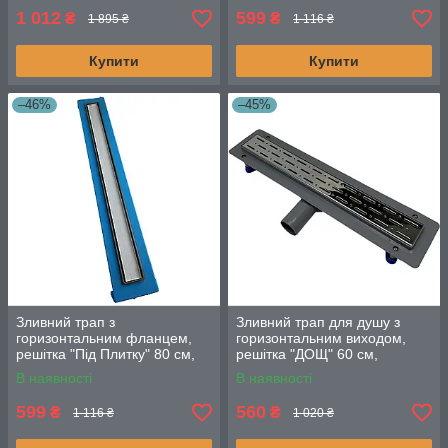
1 012
599
₴
₴
1 895 ₴
1 116 ₴
Купити
Купити
–46%
–45%
Зливний трап з
Зливний трап для душу з
горизонтальним фланцем,
горизонтальним виходом,
решітка "Під Плитку" 80 см,
решітка "ДОЩ" 60 см,
Душовий канал з подвійним
Душовий канал з сухим
В наявності
В наявності
гідрозатвором
затвором
599
560
₴
₴
1 116 ₴
1 020 ₴