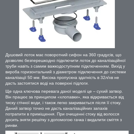
Душовий лоток має поворотний сифон на 360 градусів, що
дозволяє безперешкодно підключити лоток до каналізаційної
труби навіть з самим важкодоступним підключенням. Вихід у
вироба горизонтальний з діаметром підключення до системи
каналізації 50 мм. Висока пропускна здатність в 32л/хв не
дасть застоятися воді на поверхні підлоги.
Ще одна ключова перевага даної моделі це – сухий затвор.
Він працює за принципом «хлопавки», яка відкривається від
тиску стічної води, і також легко закривається після її стоку.
Даний затвор точно не дасть каналізаційних запахів
потрапити в приміщення. При очищенні стоку від волосся
досить зняти решітку з допомогою гачка і видалити сміття з
ринви.