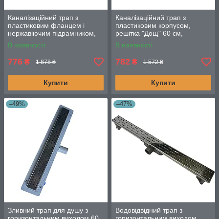
Каналізаційний трап з
Каналізаційний трап з
пластиковим фланцем і
пластиковим корпусом,
нержавіючим підрамником,
решітка "Дощ" 60 см,
решітка "Дощ" 80 см
Душовий канал з
В наявності
В наявності
горизонтальним фланцем
776
782
₴
₴
1 878 ₴
1 572 ₴
Купити
Купити
–49%
–47%
Зливний трап для душу з
Водовідвідний трап з
горизонтальним виходом 60
горизонтальним виходом