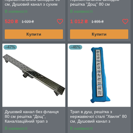
см, Душовий канал з сухим
решітка "Дощ" 80 см
затвором, чорна решітка
В наявності
В наявності
520
1 012
₴
₴
1 020 ₴
1 895 ₴
Купити
Купити
–47%
–46%
Душовий канал без фланця
Трап в душ, решітка з
80 см решітка "Дощ",
нержавіючої сталі "Хвиля" 80
Каналізаційний трап з
см, Душовий канал з
подвійним гідрозатвором
горизонтальним фланцем
В наявності
В наявності