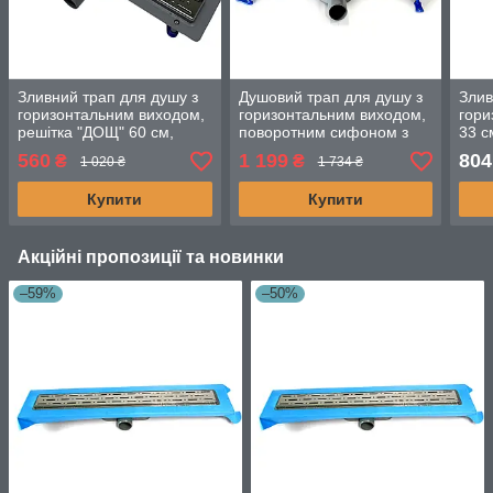
Зливний трап для душу з
Душовий трап для душу з
Злив
горизонтальним виходом,
горизонтальним виходом,
гори
решітка "ДОЩ" 60 см,
поворотним сифоном з
33 с
Душовий канал з сухим
решіткою "квадрат" 80 см
сухи
560
1 199
804
₴
₴
1 020 ₴
1 734 ₴
затвором
пов
Купити
Купити
Акційні пропозиції та новинки
–59%
–50%