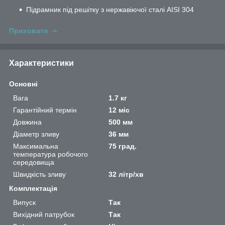
Підрамник під решітку з нержавіючої сталі AISI 304
Приховати
Характеристики
Основні
Вага
1.7 кг
Гарантійний термін
12 міс
Довжина
500 мм
Діаметр зливу
36 мм
Максимальна
75 град.
температура робочого
середовища
Швидкість зливу
32 літр/хв
Комплектація
Випуск
Так
Вихідний патрубок
Так