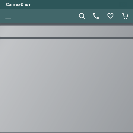
СантехЄнот