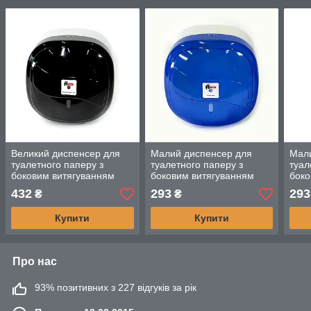
Великий диспенсер для
Малий диспенсер для
Мали
туалетного паперу з
туалетного паперу з
туал
боковим витягуванням
боковим витягуванням
боко
пластиковий (Прозорий
пластиковий (Прозорий
плас
432
293
293
₴
₴
димчатий)
голубий)
димч
Купити
Купити
Про нас
93% позитивних з 227 відгуків за рік