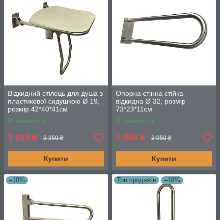
Відкидний стілець для душа з
Опорна стінна стійка
пластикової сидушкою Ø 19,
відкидна Ø 32, розмір
розмір 42*40*41см
73*23*11см
В наявності
В наявності
3 015
1 845
₴
₴
3 350 ₴
2 050 ₴
Купити
Купити
–10%
Топ продажів
–10%