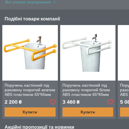
Всі умови повернення
Подібні товари компанії
Поручень настінний під
Поручень настінний під
Пору
раковину покритий жовтим
раковину покритий білим
рако
ABS пластиком 65*65мм
ABS пластиком 65*65мм
ABS 
2 200
3 460
5 0
₴
₴
Купити
Купити
Акційні пропозиції та новинки