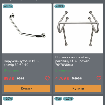
–10%
–10%
Поручень опорний під
Поручень кутовий Ø 32,
раковину Ø 32, розмір
розмір 32*32*10
76*70*80см
В наявності
В наявності
898
4 769
₴
₴
998 ₴
5 299 ₴
Купити
Купити
–10%
Топ
–10%