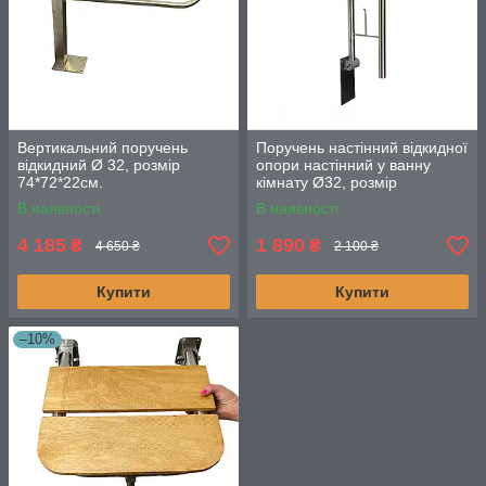
Вертикальний поручень
Поручень настінний відкидної
відкидний Ø 32, розмір
опори настінний у ванну
74*72*22см.
кімнату Ø32, розмір
73х23х11см.
В наявності
В наявності
4 185
1 890
₴
₴
4 650 ₴
2 100 ₴
Купити
Купити
–10%