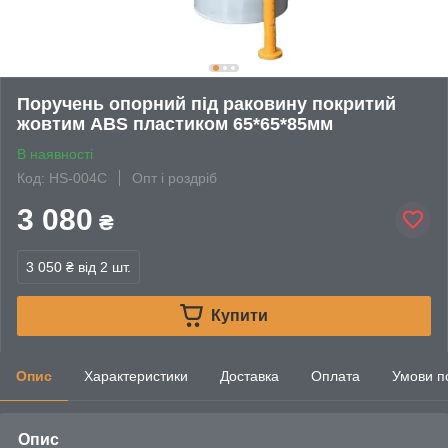
Поручень опорний під раковину покритий
жовтим ABS пластиком 65*65*85мм
В наявності
Код: HS-004C
Опт і роздріб
3 080
₴
3 050 ₴
від 2 шт.
Купити
Опис
Характеристики
Доставка
Оплата
Умови п
Опис