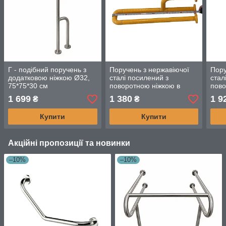
Г - подібний поручень з
Поручень з нержавіючої
Пору
додатковою ніжкою Ø32,
сталі посилений з
стал
75*75*30 cм
поворотною ніжкою в
пово
оболонці з АВС пластику,
обол
1 699
1 380
1 9
₴
₴
60см
60с
Купити
Купити
Акційні пропозиції та новинки
–10%
–10%