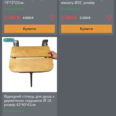
74*72*22см.
кімнату Ø32, розмір
73х23х11см.
В наявності
В наявності
4 185
1 890
₴
₴
4 650 ₴
2 100 ₴
Купити
Купити
–10%
Відкидний стілець для душа з
дерев'яною сидушкою Ø 19,
розмір 42*40*41см
В наявності