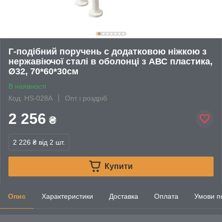
Г-подібний поручень с додатковою ніжкою з
нержавіючої сталі в оболонці з АВС пластика,
Ø32, 70*60*30см
В наявності
Код: HS-028A
Опт і роздріб
2 256
₴
2 226 ₴
від 2 шт.
Купити
Опис
Характеристики
Доставка
Оплата
Умови п