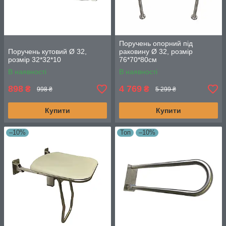
Поручень опорний під
Поручень кутовий Ø 32,
раковину Ø 32, розмір
розмір 32*32*10
76*70*80см
В наявності
В наявності
898
4 769
₴
₴
998 ₴
5 299 ₴
Купити
Купити
–10%
Топ
–10%