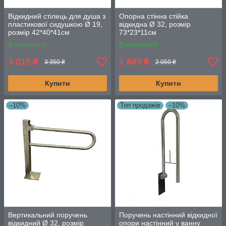
Відкидний стілець для душа з
Опорна стінна стійка
пластикової сидушкою Ø 19,
відкидна Ø 32, розмір
розмір 42*40*41см
73*23*11см
В наявності
В наявності
3 015
1 845
₴
₴
3 350 ₴
2 050 ₴
Купити
Купити
–10%
Топ продажів
–10%
Вертикальний поручень
Поручень настінний відкидної
відкидний Ø 32, розмір
опори настінний у ванну