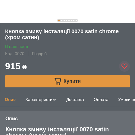
Кнопка змиву інсталяції 0070 satin chrome
(хром сатин)
В наявності
Код: 0070
Роздріб
915
₴
Купити
Опис
Характеристики
Доставка
Оплата
Умови п
Опис
Кнопка змиву інсталяції 0070 satin