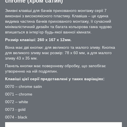
chrome (хром сатин)
Змивні клавіші для бачків прихованого монтажу серії 7
виконані з високоякісного пластику. Клавіша – це єдина
видима частина бачків прихованого монтажу, її сучасний
мінімалістичний дизайн та багата кольорова гама чудово
впишеться в інтер'єр будь-якої ванної кімнати.
Розмір клавіші: 260 х 167 х 12мм.
Вона має дві кнопки: для великого та малого зливу. Кнопка
для великого зливу має розмір: 78 х 60 мм, а для малого
зливу 43 х 35 мм.
Панель кнопки має поверхневу обробку, що запобігає
утворенню на ній подряпин.
Клавіші цієї серії представлені у таких варіаціях:
0070 – chrome satin
0071 – chrome
0072 – white
0073 - gold
0074 - black