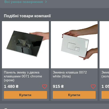
Всі умови повернення
Подібні товари компанії
Панель змиву з двома
Змивна клавіша 0072
Змив
клавішами 0071 chrome
white (біла)
(зол
(хром)
1 480
915
1 0
₴
₴
Купити
Купити