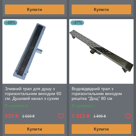
Купити
Купити
–49%
–47%
Зливний трап для душу з
Водовідвідний трап з
горизонтальним виходом 60
горизонтальним виходом
см, Душовий канал з сухим
решітка "Дощ" 80 см
затвором, чорна решітка
В наявності
В наявності
520
1 012
₴
₴
1 020 ₴
1 895 ₴
Купити
Купити