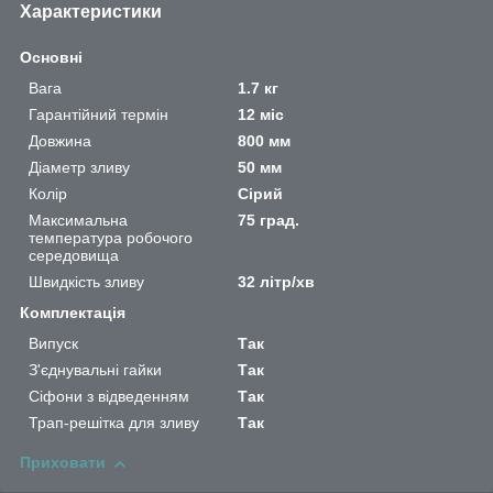
Характеристики
Основні
Вага
1.7 кг
Гарантійний термін
12 міс
Довжина
800 мм
Діаметр зливу
50 мм
Колір
Сірий
Максимальна
75 град.
температура робочого
середовища
Швидкість зливу
32 літр/хв
Комплектація
Випуск
Так
З'єднувальні гайки
Так
Сіфони з відведенням
Так
Трап-решітка для зливу
Так
Приховати