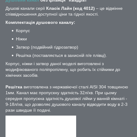
Душові канали серії
Класік Лайн (код 4012)
– це відмінне
співвідношення доступної ціни та гідної якості.
Комплектація душового каналу:
Корпус
Ніжки
Затвор (подвійний гідрозатвор)
Решітка (поставляється в захисній п/е плівці).
Корпус, ніжки і затвор даної моделі виготовлені з
модифікованого поліпропілену, що робить їх стійкими до
хімічних засобів.
Решітка
виготовлена з нержавіючої сталі AISI 304 товщиною
1мм. Канал має пропускну здатність 32л/хв. При цьому
середня пропускна здатність душової лійки у ванній кімнаті -
9-18л/хв, що дозволяє душового каналу відводити воду в 2-3
рази швидше її подачі.