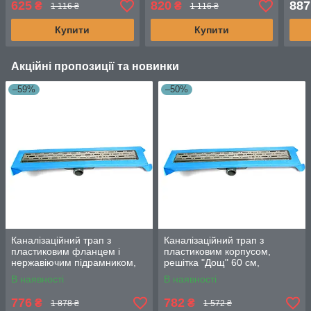
625
820
887
₴
₴
1 116 ₴
1 116 ₴
Душовий канал
візерунком квадрат
подв
Купити
Купити
Акційні пропозиції та новинки
–59%
–50%
Каналізаційний трап з
Каналізаційний трап з
пластиковим фланцем і
пластиковим корпусом,
нержавіючим підрамником,
решітка "Дощ" 60 см,
решітка "Дощ" 80 см
Душовий канал з
В наявності
В наявності
горизонтальним фланцем
776
782
₴
₴
1 878 ₴
1 572 ₴