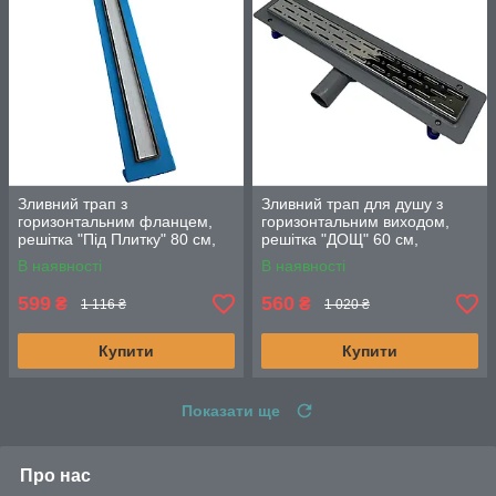
Зливний трап з
Зливний трап для душу з
горизонтальним фланцем,
горизонтальним виходом,
решітка "Під Плитку" 80 см,
решітка "ДОЩ" 60 см,
Душовий канал з подвійним
Душовий канал з сухим
В наявності
В наявності
гідрозатвором
затвором
599
560
₴
₴
1 116 ₴
1 020 ₴
Купити
Купити
Показати ще
Про нас