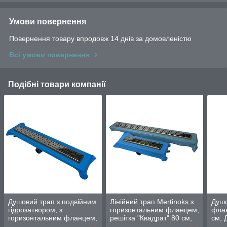
Умови повернення
Повернення товару впродовж 14 днів за домовленістю
Всі умови повернення
Подібні товари компанії
Душовий трап з подвійним
Лінійний трап Mertinoks з
Душо
гідрозатвором, з
горизонтальним фланцем,
флан
горизонтальним фланцем,
решітка "Квадрат" 80 см,
см, 
решітка "Дощ" 80 см,
Душовий канал з
нерж