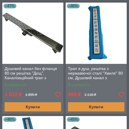
–47%
–46%
Душовий канал без фланця
Трап в душ, решітка з
80 см решітка "Дощ",
нержавіючої сталі "Хвиля" 80
Каналізаційний трап з
см, Душовий канал з
подвійним гідрозатвором
горизонтальним фланцем
В наявності
В наявності
1 012
599
₴
₴
1 895 ₴
1 116 ₴
Купити
Купити
–46%
–45%