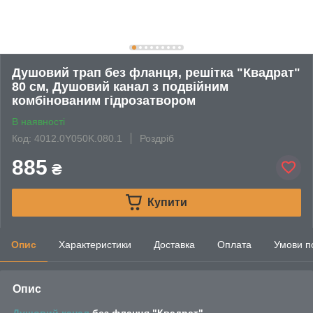
Душовий трап без фланця, решітка "Квадрат"
80 см, Душовий канал з подвійним
комбінованим гідрозатвором
В наявності
Код: 4012.0Y050K.080.1
Роздріб
885
₴
Купити
Опис
Характеристики
Доставка
Оплата
Умови п
Опис
Душовий канал
без фланця "Квадрат"