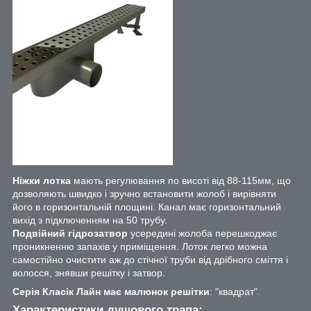
Ніжки лотка
мають регулювання по висоті від 88-115мм, що
дозволяють швидко і зручно встановити жолоб і вирівняти
його в горизонтальній площині. Канал має горизонтальний
вихід з підключенням на 50 трубу.
Подвійний гідрозатвор
усередині жолоба перешкоджає
проникненню запахів у приміщення. Лоток легко можна
самостійно очистити аж до стічної труби від дрібного сміття і
волосся, знявши решітку і затвор.
Серія Класік Лайн має малюнок решітки
: "квадрат".
Характеристики душового трапа: