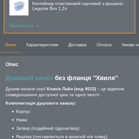
Контейнер пластиковий харчовий з кришкою
Legume Box 1,2л
Приховати
Опис
Характеристики
Доставка
Оплата
Умови п
Опис
Душовий канал
без фланця "Хвиля"
Душові канали серії
Класік Лайн (код 4012)
– це відмінне
співвідношення доступної ціни та гідної якості.
Комплектація душового каналу:
Корпус
Ніжки
Затвор (подвійний гідрозатвор)
Решітка (поставляється в захисній п/е плівці).