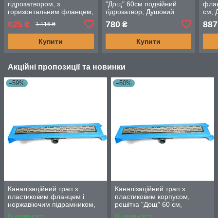
гідрозатвором, з
"Дощ" 60см подвійний
флан
горизонтальним фланцем,
гідрозатвор, Душовий
см, 
решітка "Дощ" 80 см,
канал з боковим
нерж
625
780
887
₴
₴
1 116 ₴
Душовий канал
випускним отвором DN50
подв
Купити
Купити
Акційні пропозиції та новинки
–59%
–50%
Каналізаційний трап з
Каналізаційний трап з
пластиковим фланцем і
пластиковим корпусом,
нержавіючим підрамником,
решітка "Дощ" 60 см,
решітка "Дощ" 80 см
Душовий канал з
В наявності
В наявності