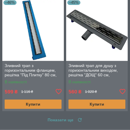
–46%
–45%
Зливний трап з
Зливний трап для душу з
горизонтальним фланцем,
горизонтальним виходом,
решітка "Під Плитку" 80 см,
решітка "ДОЩ" 60 см,
Душовий канал з подвійним
Душовий канал з сухим
В наявності
В наявності
гідрозатвором
затвором
599
560
₴
₴
1 116 ₴
1 020 ₴
Купити
Купити
Показати ще