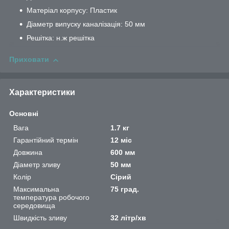
Матеріал корпусу: Пластик
Діаметр випуску каналізація: 50 мм
Решітка: н.ж решітка
Приховати
Характеристики
Основні
Вага
1.7 кг
Гарантійний термін
12 міс
Довжина
600 мм
Діаметр зливу
50 мм
Колір
Сірий
Максимальна
75 град.
температура робочого
середовища
Швидкість зливу
32 літр/хв