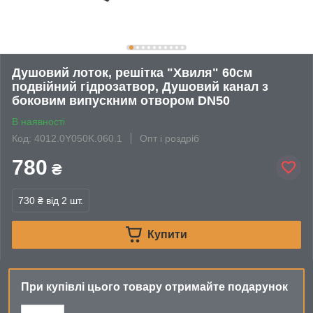
Душовий лоток, решітка "Хвиля" 60см
подвійний гідрозатвор, Душовий канал з
боковим випускним отвором DN50
В наявності
Код: 4012.0Y050K.060.1
Опт і роздріб
780
₴
730 ₴
від 2 шт.
Купити
При купівлі цього товару отримайте подарунок