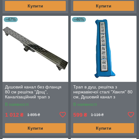
Купити
Купити
–47%
–46%
Душовий канал без фланця
Трап в душ, решітка з
80 см решітка "Дощ",
нержавіючої сталі "Хвиля" 80
Каналізаційний трап з
см, Душовий канал з
подвійним гідрозатвором
горизонтальним фланцем
В наявності
В наявності
1 012
599
₴
₴
1 895 ₴
1 116 ₴
Купити
Купити