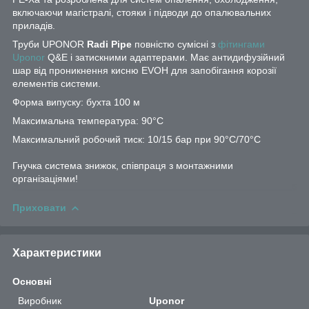
включаючи магістралі, стояки і підводи до опалювальних
приладів.
Труби UPONOR
Radi Pipe
повністю сумісні з
фітингами
Uponor
Q&E і затискними адаптерами. Має антидифузійний
шар від проникнення кисню EVOH для запобігання корозії
елементів системи.
Форма випуску: бухта 100 м
Максимальна температура: 90°C
Максимальний робочий тиск: 10/15 бар при 90°C/70°C
Гнучка система знижок, співпраця з монтажними
організаціями!
Приховати
Характеристики
Основні
Виробник
Uponor