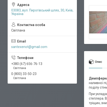
03083, вул. Пирогівський шлях, 30, Київ,
Україна
Світлана
santexenot@gmail.com
Опис
+380 (67) 656-76-13
Світлана
0 (800) 33-50-23
Світлана
Демпферна
наливної пі
поділу стін
При уклада
степлера. 
тріщин, зн