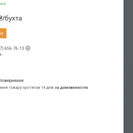
ості
₴/бухта
ти
7) 656-76-13
а
ення товару протягом 14 днів
за домовленістю