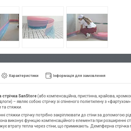
Характеристики
Інформація для замовлення
 стрічка SanStore
(або компенсаційна, пристінна, крайова, кромк
длоги) – являє собою стрічку зі спіненого поліетилену з «фартухом
и та стяжки.
нні стяжки стрічку потрібно закріплювати до стіни за допомогою рі
Вона виконує функцію компенсаційного елемента при розширенні стя
ижує втрату тепла через стіни, що примикають. Демпферна стрічка 