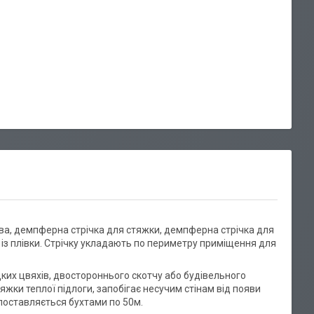
ова, демпферна стрічка для стяжки, демпферна стрічка для
» із плівки. Стрічку укладають по периметру приміщення для
дких цвяхів, двостороннього скотчу або будівельного
жки теплої підлоги, запобігає несучим стінам від появи
поставляється бухтами по 50м.