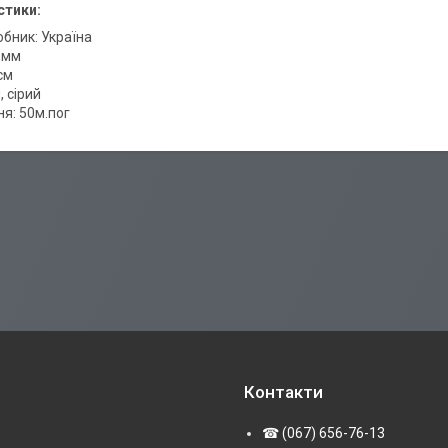
стики:
обник: Україна
 мм
см
, сірий
я: 50м.пог
Контакти
☎ (067) 656-76-13