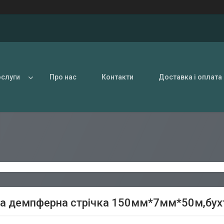
ослуги
Про нас
Контакти
Доставка і оплата
а демпферна стрічка 150мм*7мм*50м,бух