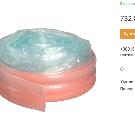
В наявн
732 
Купи
+380 (6
Світлан
поверн