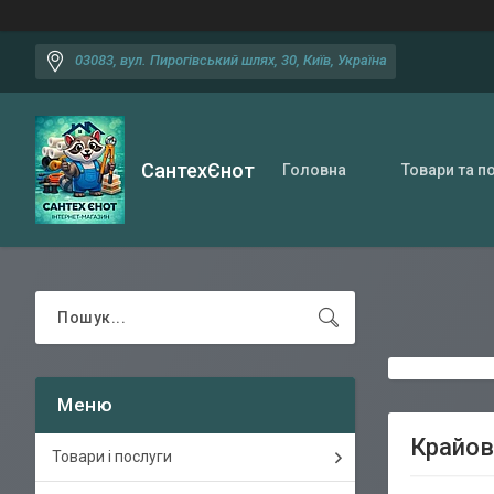
03083, вул. Пирогівський шлях, 30, Київ, Україна
СантехЄнот
Головна
Товари та п
Крайов
Товари і послуги