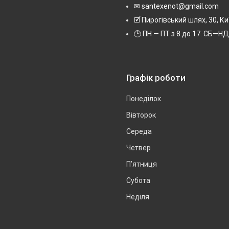
✉ santexenot@gmail.com
🗹 Пирогівський шлях, 30, Ки
🕒 ПН — ПТ з 8 до 17. СБ—НД 
Графік роботи
Понеділок
Вівторок
Середа
Четвер
Пʼятниця
Субота
Неділя