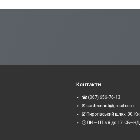
Контакти
☎ (067) 656-76-13
✉ santexenot@gmail.com
🗹 Пирогівський шлях, 30, Ки
🕒 ПН — ПТ з 8 до 17. СБ—НД 