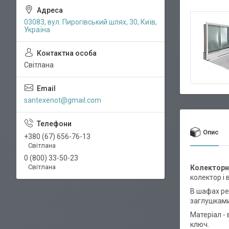
03083, вул. Пирогівський шлях, 30, Київ,
Україна
Світлана
santexenot@gmail.com
Опис
+380 (67) 656-76-13
Світлана
0 (800) 33-50-23
Світлана
Колекторн
колектор і 
В шафах рег
заглушками
Матеріал -
ключ.