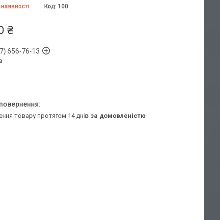
 наявності
Код:
100
0 ₴
7) 656-76-13
а
ення товару протягом 14 днів
за домовленістю