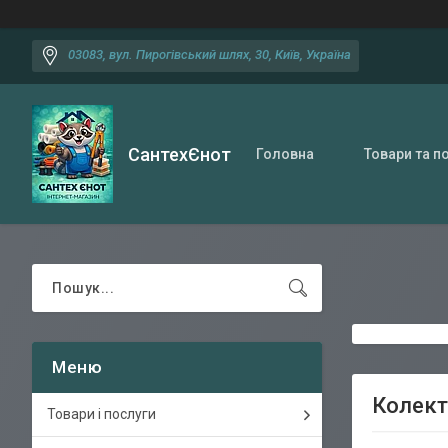
03083, вул. Пирогівський шлях, 30, Київ, Україна
СантехЄнот
Головна
Товари та п
Колект
Товари і послуги