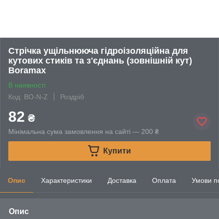
Стрічка ущільнююча гідроізоляційна для
кутових стиків та з'єднань (зовнішній кут)
Boramax
В наявності
Код: BO-N-Z
Роздріб
82
₴
Мінімальна сума замовлення на сайті — 200 ₴
Купити
Опис
Характеристики
Доставка
Оплата
Умови п
Опис