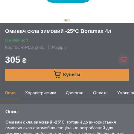
Омивач скла зимовий -25°C Boramax 4л
В наявності
Код: BOR-PLS-ZI-5L
Роздріб
305
₴
Купити
Опис
Характеристики
Доставка
Оплата
Умови п
Опис
Омивач скла зимовий -25°C
готовий до використання
омивача скла автомобіля спеціально розроблений для
зимових умов, щоб впоратися з будь-якими забрудненнями,