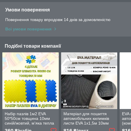
Умови повернення
Повернення товару впродовж 14 днів за домовленістю
Всі умови повернення
Подібні товари компанії
Набір пазлів 1м2 EVA
Матеріал для пошиття
EVA 
50*50см товщина 10мм
автомобільних килимків
авто
синій/жовтий, м'яка тепла
листи EVA 1х1,5м 10мм
(ком
підлога в дитячу 50*50см,
(комірка ромб) чорного
сіри
360
816
816
₴/набір
₴/лист