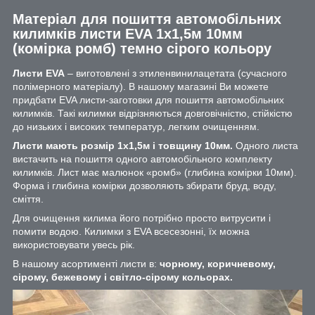
Матеріал для пошиття автомобільних
килимків листи EVA 1х1,5м 10мм
(комірка ромб) темно сірого кольору
Листи EVA
– виготовлені з этиленвинилацетата (сучасного
полімерного матеріалу). В нашому магазині Ви можете
придбати EVA листи-заготовки для пошиття автомобільних
килимків. Такі килимки відрізняються довговічністю, стійкістю
до низьких і високих температур, легким очищенням.
Листи мають розмір 1х1,5м і товщину 10мм.
Одного листа
вистачить на пошиття одного автомобільного комплекту
килимків. Лист має малюнок «ромб» (глибина комірки 10мм).
Форма і глибина комірки дозволяють збирати бруд, воду,
сміття.
Для очищення килима його потрібно просто витрусити і
помити водою. Килимки з EVA всесезонні, їх можна
використовувати увесь рік.
В нашому асортименті листи в:
чорному, коричневому,
сірому, бежевому і світло-сірому кольорах.