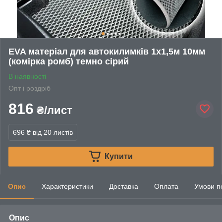
EVA матеріал для автокилимків 1х1,5м 10мм
(комірка ромб) темно сірий
В наявності
Опт і роздріб
816
₴/лист
696 ₴
від 20 листів
Купити
Опис
Характеристики
Доставка
Оплата
Умови п
Опис