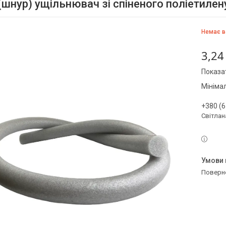
(шнур) ущільнювач зі спіненого поліетиле
Немає в
3,24
Показат
Мініма
+380 (6
Світлан
поверн