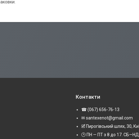
паковки.
Контакти
☎ (067) 656-76-13
✉ santexenot@gmail.com
🗹 Пирогівський шлях, 30, Ки
🕒 ПН — ПТ з 8 до 17. СБ—НД 