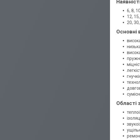
Наявніст
6, 8, 
12, 15
20, 30
Основні 
висока
низька
висок
пружні
міцніс
легкіс
гнучкі
технол
довгов
сумісн
Області 
теплоі
ізоляц
звукоі
ущіль
ремон