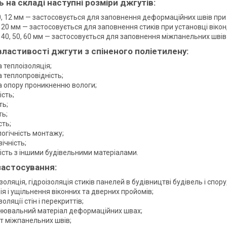
ь на складі наступні розміри джгутів:
10, 12 мм — застосовується для заповнення деформаційних швів при
, 20 мм — застосовується для заповнення стиків при установці вікон
, 40, 50, 60 мм — застосовується для заповнення міжпанельних швів
властивості джгути з спіненого поліетилену:
 теплоізоляція;
 теплопровідність;
а опору проникненню вологи;
сть;
ть;
ть;
сть;
огічність монтажу;
ічність;
ість з іншими будівельними матеріалами.
застосування:
золяція, гідроізоляція стиків панелей в будівництві будівель і спору
ія і ущільнення віконних та дверних пройомів;
золяції стін і перекриттів;
нювальний матеріал деформаційних швах;
т міжпанельних швів;