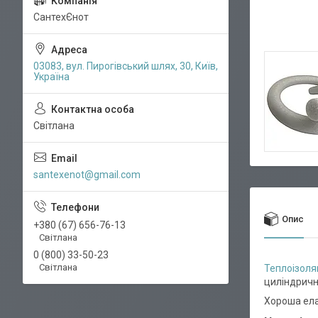
СантехЄнот
03083, вул. Пирогівський шлях, 30, Київ,
Україна
Світлана
santexenot@gmail.com
Опис
+380 (67) 656-76-13
Світлана
0 (800) 33-50-23
Світлана
Теплоізоля
циліндричн
Хороша ела