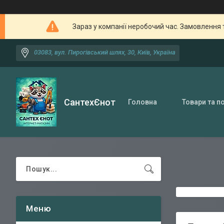
Зараз у компанії неробочий час. Замовлення 
03083, вул. Пирогівський шлях, 30, Київ, Україна
СантехЄнот
Головна
Товари та п