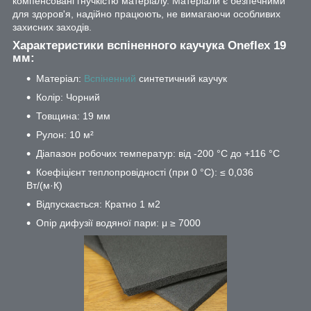
компенсовані гнучкістю матеріалу. Матеріали є безпечними
для здоров'я, надійно працюють, не вимагаючи особливих
захисних заходів.
Характеристики вспіненного каучука Oneflex 19
мм:
Матеріал:
Вспіненний
синтетичний каучук
Колір: Чорний
Товщина: 19 мм
Рулон: 10 м²
Діапазон робочих температур: від -200 °С до +116 °С
Коефіцієнт теплопровідності (при 0 °С): ≤ 0,036
Вт/(м·К)
Відпускається: Кратно 1 м2
Опір дифузії водяної пари: μ ≥ 7000