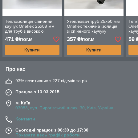
Теплоізоляція спінений
Утеплювач труб 25х60 мм
Тепл
каучук Oneflex 25х89 мм
Oneflex технічна ізоляція
Onef
для труб з високою
зі спіненого каучуку
кауч
вологостійкістю і
мідн
471
357
59
₴/пог.м
₴/пог.м
₴
вогнестійкістю
труб
Купити
Купити
Про нас
93% позитивних з 227 відгуків за рік
Працює з 13.03.2015
м. Київ
03083, вул. Пирогівський шлях, 30, Київ, Україна
Контакти
Сьогодні працює з 08:30 до 17:30
Показати весь графік роботи