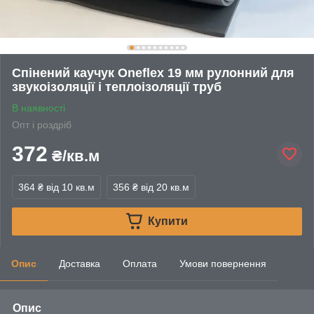
Спінений каучук Oneflex 19 мм рулонний для
звукоізоляції і теплоізоляції труб
В наявності
Опт і роздріб
372
₴/кв.м
364 ₴
від 10 кв.м
356 ₴
від 20 кв.м
Купити
Опис
Доставка
Оплата
Умови повернення
Опис