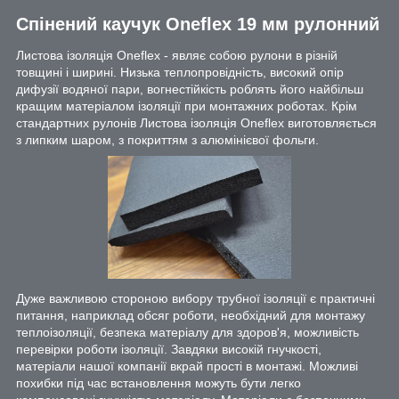
Спінений каучук Oneflex 19 мм рулонний
Листова ізоляція Oneflex - являє собою рулони в різній
товщині і ширині. Низька теплопровідність, високий опір
дифузії водяної пари, вогнестійкість роблять його найбільш
кращим матеріалом ізоляції при монтажних роботах. Крім
стандартних рулонів
Листова ізоляція Oneflex виготовляється
з липким шаром, з покриттям з алюмінієвої фольги.
Дуже важливою стороною вибору трубної ізоляції є практичні
питання, наприклад обсяг роботи, необхідний для монтажу
теплоізоляції, безпека матеріалу для здоров'я, можливість
перевірки роботи ізоляції. Завдяки високій гнучкості,
матеріали нашої компанії вкрай прості в монтажі. Можливі
похибки під час встановлення можуть бути легко