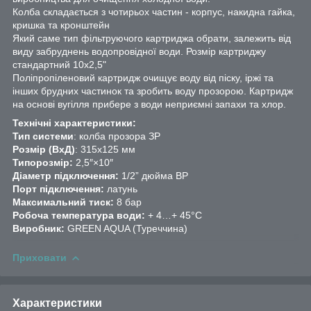
Колба складається з чотирьох частин - корпус, накидна гайка,
кришка та кронштейн
Який саме тип фільтруючого картриджа обрати, залежить від
виду забруднень водопровідної води. Розмір картриджу
стандартний 10х2,5"
Поліпропіленовий картридж очищує воду від піску, іржі та
інших брудних частинок та зробить воду прозорою. Картридж
на основі вугілля прибере з води неприємні запахи та хлор.
Технічні характеристики:
Тип системи
: колба прозора ЗР
Розмір (ВхД)
: 315х125 мм
Типорозмір:
2,5″×10″
Діаметр підключення:
1/2” дюйма ВР
Порт підключення:
латунь
Максимальний тиск:
8 бар
Робоча температура води:
+ 4…+ 45°C
Виробник:
GREEN AQUA (Туреччина)
Приховати
Характеристики