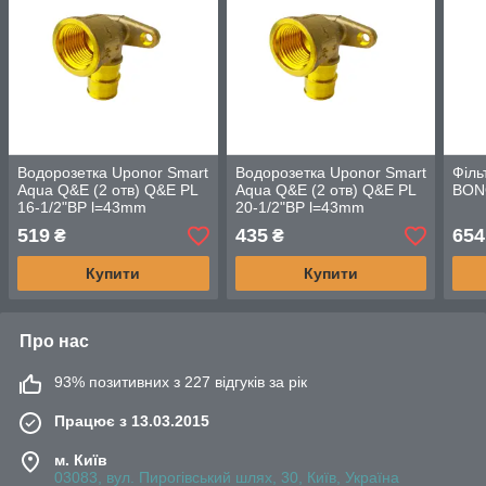
Водорозетка Uponor Smart
Водорозетка Uponor Smart
Філь
Aqua Q&E (2 отв) Q&E PL
Aqua Q&E (2 отв) Q&E PL
BON
16-1/2"ВР l=43mm
20-1/2"ВР l=43mm
519
435
654
₴
₴
Купити
Купити
Про нас
93% позитивних з 227 відгуків за рік
Працює з 13.03.2015
м. Київ
03083, вул. Пирогівський шлях, 30, Київ, Україна