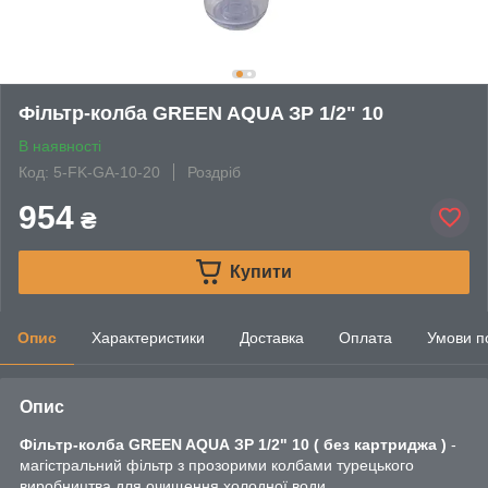
Фільтр-колба GREEN AQUA ЗР 1/2" 10
В наявності
Код: 5-FK-GA-10-20
Роздріб
954
₴
Купити
Опис
Характеристики
Доставка
Оплата
Умови п
Опис
Фільтр-колба GREEN AQUA ЗР 1/2" 10 ( без картриджа )
-
магістральний фільтр з прозорими колбами турецького
виробництва для очищення холодної води.