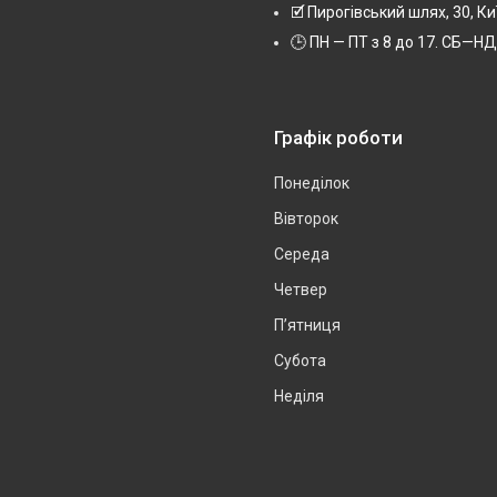
🗹 Пирогівський шлях, 30, Ки
🕒 ПН — ПТ з 8 до 17. СБ—НД 
Графік роботи
Понеділок
Вівторок
Середа
Четвер
Пʼятниця
Субота
Неділя