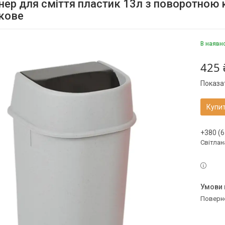
нер для сміття пластик 13л з поворотною 
кове
В наявн
425 
Показат
Купи
+380 (6
Світлан
поверн