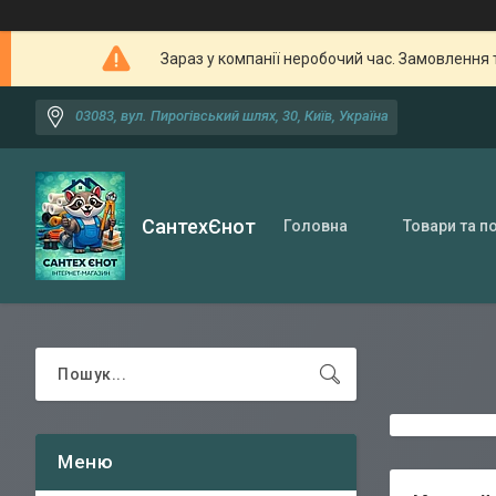
Зараз у компанії неробочий час. Замовлення 
03083, вул. Пирогівський шлях, 30, Київ, Україна
СантехЄнот
Головна
Товари та п