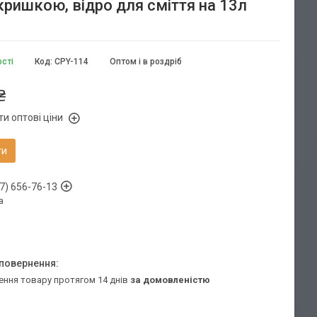
кришкою, відро для сміття на 13л
ості
Код:
СPY-114
Оптом і в роздріб
₴
и оптові ціни
ти
7) 656-76-13
а
ення товару протягом 14 днів
за домовленістю