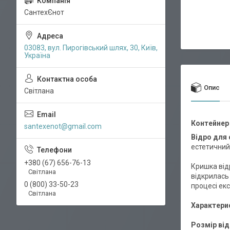
СантехЄнот
03083, вул. Пирогівський шлях, 30, Київ,
Україна
Опис
Світлана
Контейнер
santexenot@gmail.com
Відро для 
естетичний 
+380 (67) 656-76-13
Кришка від
Світлана
відкрилась
0 (800) 33-50-23
процесі екс
Світлана
Характери
Розмір від