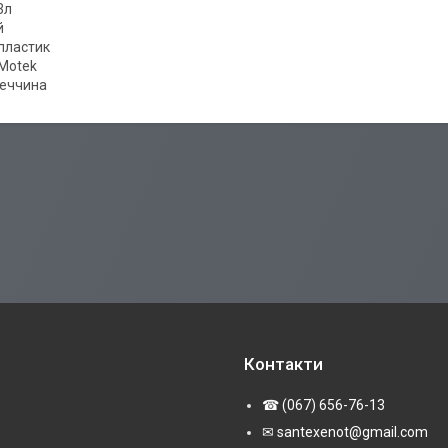
3л
й
пластик
Motek
еччина
Контакти
☎ (067) 656-76-13
✉ santexenot@gmail.com