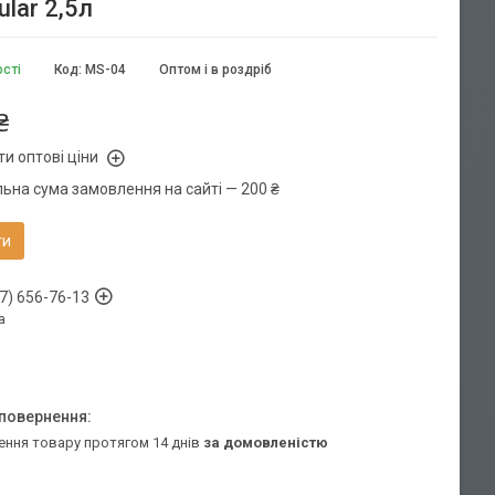
lar 2,5л
ості
Код:
MS-04
Оптом і в роздріб
₴
и оптові ціни
льна сума замовлення на сайті — 200 ₴
ти
7) 656-76-13
а
ення товару протягом 14 днів
за домовленістю