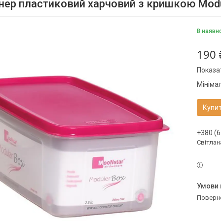
нер пластиковий харчовий з кришкою Modu
В наявн
190 
Показат
Мініма
Купи
+380 (6
Світлан
поверн