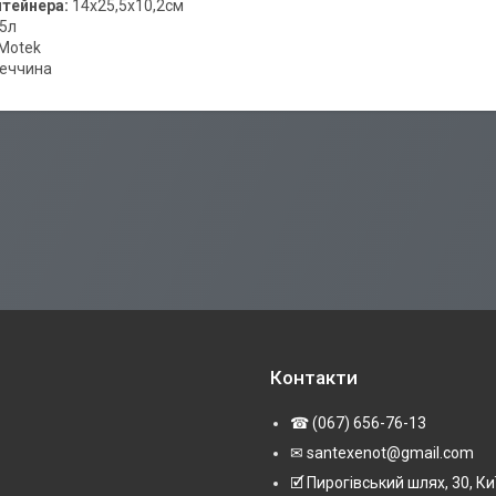
нтейнера:
14х25,5х10,2см
,5л
Motek
еччина
Контакти
☎ (067) 656-76-13
✉ santexenot@gmail.com
🗹 Пирогівський шлях, 30, Ки