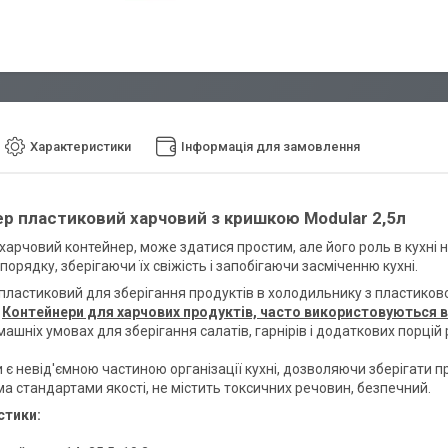
Характеристики
Інформація для замовлення
р пластиковий харчовий з кришкою Modular 2,5л
харчовий контейнер, може здатися простим, але його роль в кухні
порядку, зберігаючи їх свіжість і запобігаючи засміченню кухні.
пластиковий для зберігання продуктів в холодильнику з пластиково
.
Контейнери для харчових продуктів, часто використовуються в
ашніх умовах для зберігання салатів, гарнірів і додаткових порцій 
є невід'ємною частиною організації кухні, дозволяючи зберігати про
іма стандартами якості, не містить токсичних речовин, безпечний.
стики: