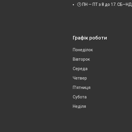
🕒 ПН — ПТ з 8 до 17. СБ—НД 
Графік роботи
Понеділок
Вівторок
Середа
Четвер
Пʼятниця
Субота
Неділя