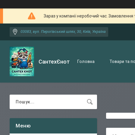
Зараз у компанії неробочий час. Замовлення 
03083, вул. Пирогівський шлях, 30, Київ, Україна
СантехЄнот
Головна
Товари та п