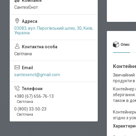
СантехЄнот
03083, вул. Пирогівський шлях, 30, Київ,
Україна
Опис
Світлана
Контейне
santexenot@gmail.com
Звичайний 
продукти в 
Контейнер 
зберігання
+380 (67) 656-76-13
також в дом
Світлана
0 (800) 33-50-23
Контейнери 
Світлана
згідно з ус
Характери