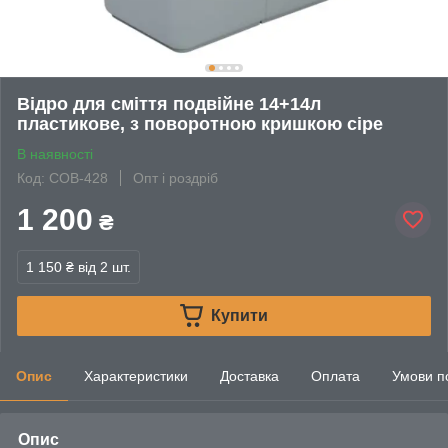
Відро для сміття подвійне 14+14л
пластикове, з поворотною кришкою сіре
В наявності
Код: COB-428
Опт і роздріб
1 200
₴
1 150 ₴
від 2 шт.
Купити
Опис
Характеристики
Доставка
Оплата
Умови п
Опис