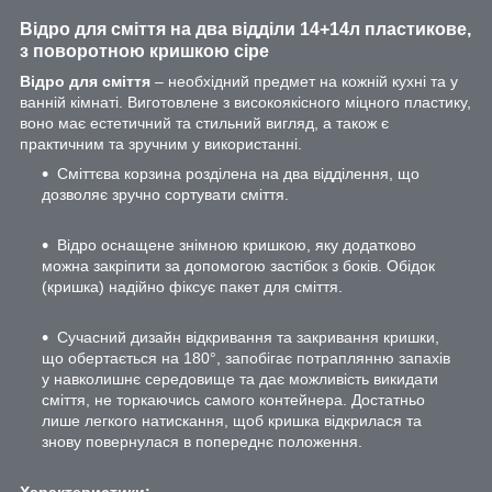
Відро для сміття на два відділи 14+14л пластикове,
з поворотною кришкою сіре
Відро для сміття
– необхідний предмет на кожній кухні та у
ванній кімнаті. Виготовлене з високоякісного міцного пластику,
воно має естетичний та стильний вигляд, а також є
практичним та зручним у використанні.
Сміттєва корзина розділена на два відділення, що
дозволяє зручно сортувати сміття.
Відро оснащене знімною кришкою, яку додатково
можна закріпити за допомогою застібок з боків. Обідок
(кришка) надійно фіксує пакет для сміття.
Сучасний дизайн відкривання та закривання кришки,
що обертається на 180°, запобігає потраплянню запахів
у навколишнє середовище та дає можливість викидати
сміття, не торкаючись самого контейнера. Достатньо
лише легкого натискання, щоб кришка відкрилася та
знову повернулася в попереднє положення.
Характеристики: