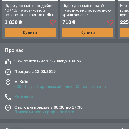
Відро для сміття подвійне
Відро для сміття на 7л
Конт
40+40л пластикове, з
пластикове з поворотною
плас
поворотною кришкою біле
кришкою сіре
криш
на 3
1 830
710
225
₴
₴
Купити
Купити
Про нас
93% позитивних з 227 відгуків за рік
Працює з 13.03.2015
м. Київ
03083, вул. Пирогівський шлях, 30, Київ, Україна
Контакти
Сьогодні працює з 08:30 до 17:30
Показати весь графік роботи