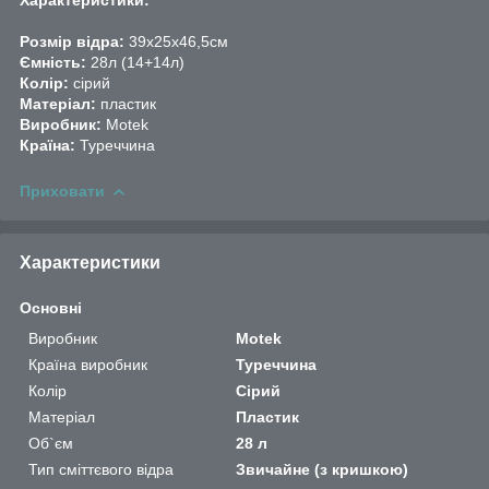
Розмір відра:
39х25х46,5см
Ємність:
28л (14+14л)
Колір:
сірий
Матеріал:
пластик
Виробник:
Motek
Країна:
Туреччина
Приховати
Характеристики
Основні
Виробник
Motek
Країна виробник
Туреччина
Колір
Сірий
Матеріал
Пластик
Об`єм
28 л
Тип сміттєвого відра
Звичайне (з кришкою)