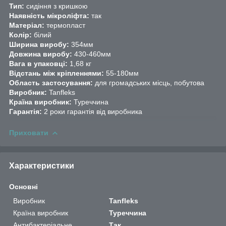
Тип:
сидіння з кришкою
Наявність мікроліфта:
так
Матеріал:
термопласт
Колір:
білий
Ширина виробу:
354мм
Довжина виробу:
430-460мм
Вага в упаковці:
1,68 кг
Відстань між кріпленнями:
55-180мм
Область застосування:
для громадських місць, побутова
Виробник:
Tanfleks
Країна виробник:
Туреччина
Гарантія:
2 роки гарантія від виробника
Приховати
Характеристики
Основні
Виробник
Tanfleks
Країна виробник
Туреччина
Антибактеріальне
Так