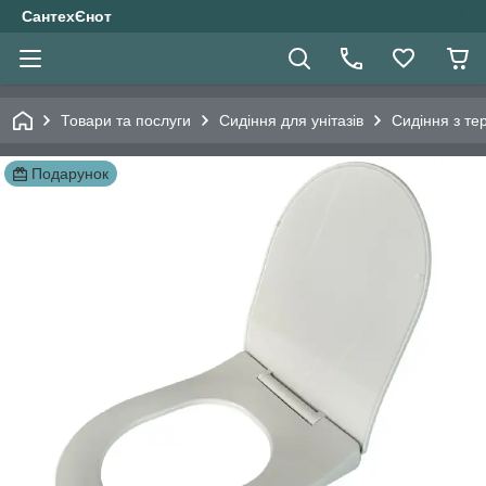
СантехЄнот
Товари та послуги
Сидіння для унітазів
Сидіння з те
Подарунок