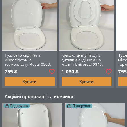
Туалетне сидіння з
Кришка для унітазу з
Туал
мікроліфтом із
дитячим сидінням на
мікр
термопласту Royal 0306,
магніті Universal 0340,
терм
Антибактеріальне сидіння
Туалетне сидіння з
Анти
755
1 060
755
₴
₴
на унітаз із кришкою
функцією мікроліфт
на у
Купити
Купити
Акційні пропозиції та новинки
Подарунок
Подарунок