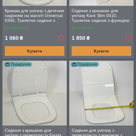
Кришка для унітазу з дитячим
Сидіння з кришкою для
сидінням на магніті Universal
унітазу Kare Slim 0410,
0340, Туалетне сидіння з
Туалетне сидіння з функцією
функцією мікроліфт
мікроліфта, швидкого зняття
В наявності
В наявності
1 060
1 850
₴
₴
Купити
Купити
Подарунок
Подарунок
Сидіння з кришкою для
Сидіння для унітазу з
унітазу з термопласту Fiesta
термопласту з кришкою з