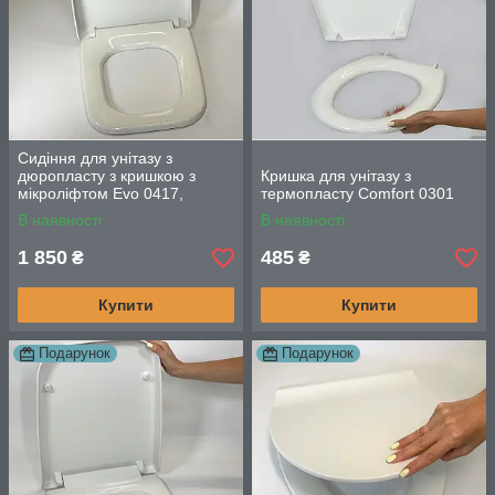
Сидіння для унітазу з
дюропласту з кришкою з
Кришка для унітазу з
мікроліфтом Evo 0417,
термопласту Comfort 0301
Прямокутне туалетне сидіння
В наявності
В наявності
1 850
485
₴
₴
Купити
Купити
Подарунок
Подарунок