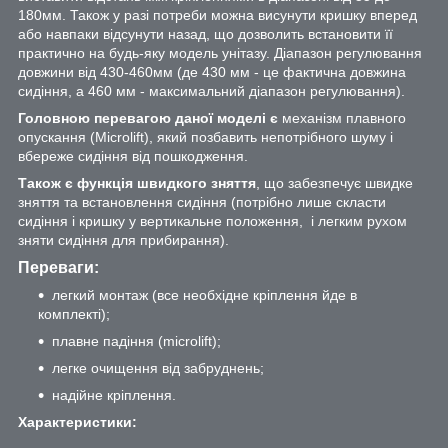
180мм. Також у разі потреби можна висунути кришку вперед
або навпаки відсунути назад, що дозволить встановити її
практично на будь-яку модель унітазу. Діапазон регулювання
довжини від 430-460мм (де 430 мм - це фактична довжина
сидіння, а 460 мм - максимальний діапазон регулювання).
Головною перевагою даної моделі є
механізм плавного
опускання (Microlift), який позбавить непотрібного шуму і
вбереже сидіння від пошкодження.
Також є функція швидкого зняття
, що забезпечує швидке
зняття та встановлення сидіння (потрібно лише скласти
сидіння і кришку у вертикальне положення, і легким рухом
зняти сидіння для прибирання).
Переваги:
легкий монтаж (все необхідне кріплення йде в
комплекті);
плавне падіння (microlift);
легке очищення від забруднень;
надійне кріплення.
Характеристики: