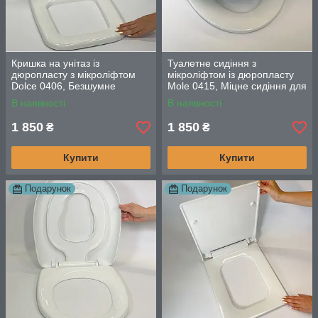
Кришка на унітаз із
Туалетне сидіння з
дюропласту з мікроліфтом
мікроліфтом із дюропласту
Dolce 0406, Безшумне
Mole 0415, Міцне сидіння для
туалетне сидіння для
унітазу овальної форми
В наявності
В наявності
громадських місць
1 850
1 850
₴
₴
Купити
Купити
Подарунок
Подарунок