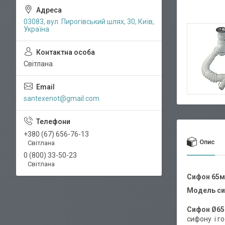
03083, вул. Пирогівський шлях, 30, Київ,
Україна
Світлана
santexenot@gmail.com
+380 (67) 656-76-13
Опис
Світлана
0 (800) 33-50-23
Світлана
Сифон 65м
Модель си
Сифон Ø65
сифону і го