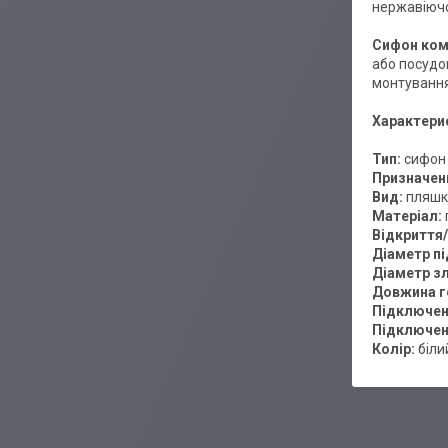
нержавіючо
Сифон ком
або посудо
монтування
Характери
Тип:
сифон
Призначен
Вид:
пляшк
Матеріал:
Відкриття/
Діаметр п
Діаметр з
Довжина г
Підключен
Підключен
Колір:
біли