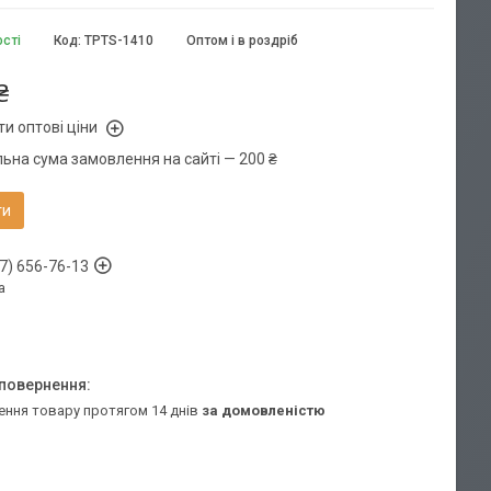
ості
Код:
TPTS-1410
Оптом і в роздріб
₴
и оптові ціни
льна сума замовлення на сайті — 200 ₴
ти
7) 656-76-13
а
ення товару протягом 14 днів
за домовленістю