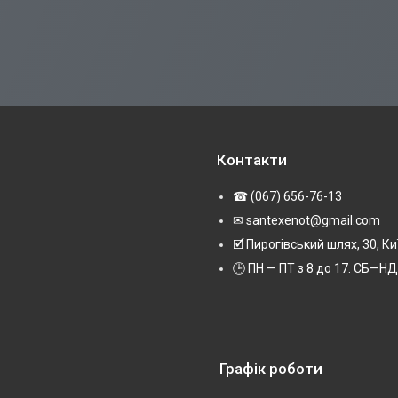
Контакти
☎ (067) 656-76-13
✉ santexenot@gmail.com
🗹 Пирогівський шлях, 30, Ки
🕒 ПН — ПТ з 8 до 17. СБ—НД 
Графік роботи