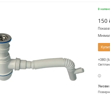
В наявн
150 
Показат
Мініма
Купи
+380 (6
Світлан
поверн