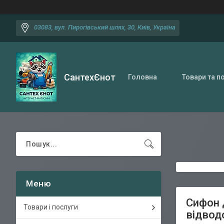
03083, вул. Пирогівський шлях, 30, Київ, Україна
СантехЄнот
Головна
Товари та п
Сифон 
Товари і послуги
відвод