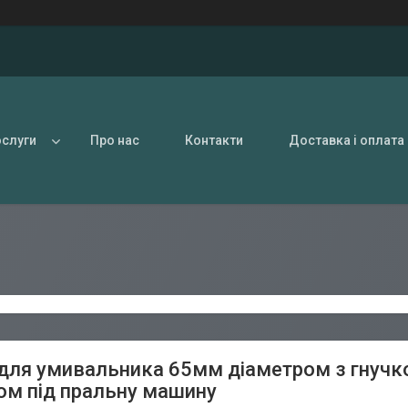
ослуги
Про нас
Контакти
Доставка і оплата
для умивальника 65мм діаметром з гнучк
ом під пральну машину