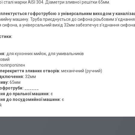
ї сталі марки AISI 304. Діаметри зливної решітки 65мм.
плектується гофротрубою з універсальним виходом у каналіз
мийну машину. Труба приєднується до сифона різьбовим з'єднання
 сифона, а універсальний вихід 32мм забезпечує з’єднання сифона 
стики:
ня:
для кухонних мийок, для умивальників
овий
поліпропілен
перекриття зливних отворів:
механічний (ручний)
ідключення:
32мм
ливу:
65мм
офротруби:
______
ня до пральної машини:
є
ня до посудомийної машини:
є
й