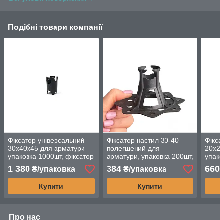
Подібні товари компанії
Фіксатор універсальний
Фіксатор настил 30-40
Фікс
30х40х45 для арматури
полегшений для
20х2
упаковка 1000шт, фіксатор
арматури, упаковка 200шт,
упак
cтійка для арматури 5-19
фіксатор піраміда 30/40
cтій
1 380
384
660
₴/упаковка
₴/упаковка
мм
20х
Купити
Купити
Про нас