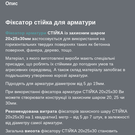
Опис
Фіксатор cтійка для арматури
Фіксатор арматури
СТІЙКА із захисним шаром
20х25х30мм з
астосовується для використання на
горизонтальних твердих поверхнях таких як бетонна
поверхня, фанера, дерево, тощо.
Матеріал, з якого виготовлені вироби мають спеціальні
присадки, що роблять їх стійкими до погодних умов та
агресивних середовищ. А також склад матеріалу запобігає в
подальшому утворенню корозії арматури.
Підходять для арматури діаметром від 5 до 19мм.
При використанні фіксатора арматури СТІЙКА 20х25х30 Ви
можете створювати конструкції із захисним шаром 20, 25 чи
30мм.
Рекомендована витрата
фіксаторів захисного шару СТІЙКА
20х25х30 на 1 квадратни1 метр – від 5 до 7 штук, в залежності
від діаметру самої арматури.
Загальна
висота
фіксатору СТІЙКА 20х25х30 становить