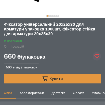
Фіксатор універсальний 20х25х30 для
арматури упаковка 1000шт, фіксатор cтійка
для арматури 20х25х30
В наявності
Опт і роздріб
660
₴/упаковка
590 ₴
від 2 упаковок
Купити
Опис
Характеристики
Доставка
Оплата
Умови п