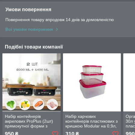
Умови повернення
Повернення товару впродовж 14 днів за домовленістю
Всі умови повернення
Подібні товари компанії
Набір контейнерів
Набір харчових
Орга
акрилових ProPlus (2шт)
контейнерів пластикових з
30л 
прямокутної форми з
кришкою Modular на 0,9л,
плас
бамбуковою кришкою на
1,6л та 2,8л
950
310
990
₴
₴