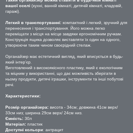
Такий органайзер можна ставити в будь-якій кімнаті
вашої оселі
(кухні, ванній кімнаті, дитячій кімнаті, кладовій,
гаражі).
Легкий в транспортуванні:
компактний і легкий, зручний для
перенесення і транспортування. Його можна легко
переміщати з місця на місце завдяки ергономічним ручкам.
Конструкція ящика дозволяє виставляти їх один на одного,
утворюючи таким чином своєрідний стелаж.
Органайзер має естетичний вигляд, який вписується в будь-
який інтер’єр.
Виготовлений з високоякісного пластику, який є екологічним
та міцним у використанні, що дає можливість зберігати в
ньому продукти, дитячі іграшки, інструменти та інші побутові
речі.
Характеристики:
Розмір органайзера:
висота - 34см; довжина 41см верх/
33см низ; ширина 29см верх/ 24см низ.
Ємність:
30л
Матеріал:
пластик
Доступні кольори
: антрацит