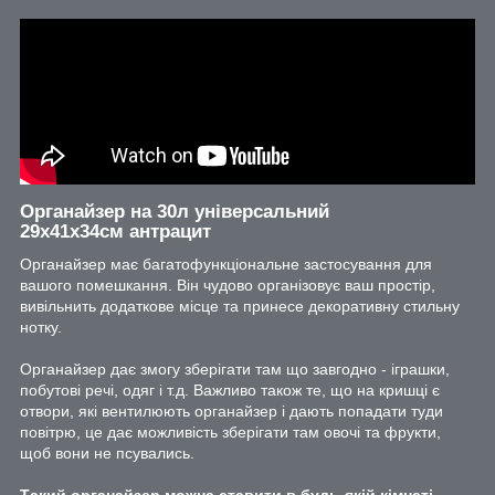
Органайзер на 30л універсальний
29х41х34см антрацит
Органайзер має багатофункціональне застосування для
вашого помешкання. Він чудово організовує ваш простір,
вивільнить додаткове місце та принесе декоративну стильну
нотку.
Органайзер дає змогу зберігати там що завгодно - іграшки,
побутові речі, одяг і т.д. Важливо також те, що на кришці є
отвори, які вентилюють органайзер і дають попадати туди
повітрю, це дає можливість зберігати там овочі та фрукти,
щоб вони не псувались.