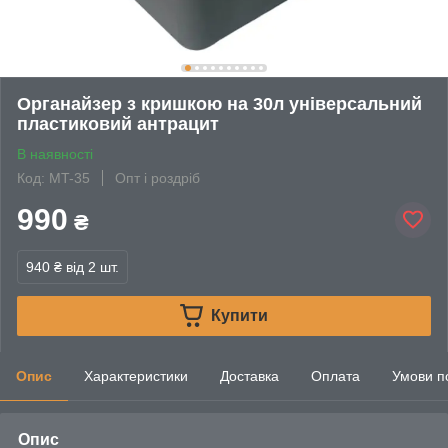
Органайзер з кришкою на 30л універсальний
пластиковий антрацит
В наявності
Код: MT-35
Опт і роздріб
990
₴
940 ₴
від 2 шт.
Купити
Опис
Характеристики
Доставка
Оплата
Умови п
Опис