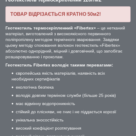
ТОВАР ВІДРІЗАЄТЬСЯ КРАТНО 50м
2
!
Геотекстиль термоскріпленний «Fibertex»
– це нетканий
матеріал, виготовлений з високоякісного первинного
поліпропілену методом термічного зварювання. Завдяки
цьому методу споювання волокон геотекстиль «Fibertex»
абсолютно однорідний, міцний і довговічний, що запобігає
розшаровуванню і проколам.
Геотекстиль Fibertex володіє такими перевагами:
європейська якість матеріалів, наявність всіх
необхідних сертифікатів
екологічна безпека
володіє довгим терміном служби (більше 25 років)
має відмінну водопроникність
стійкий до плісняви, не гниє і не піддається корозії
унікальна зносостійкість
високий коефіцієнт розтягування