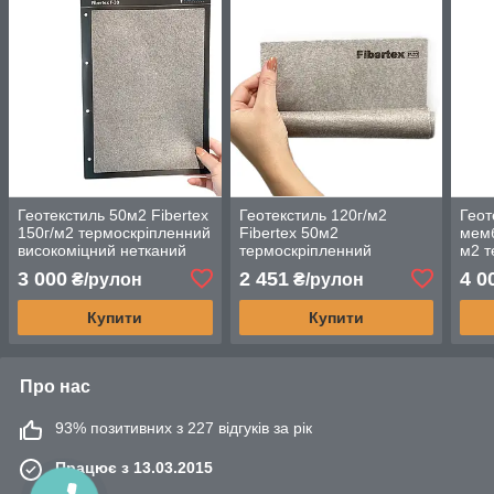
Геотекстиль 50м2 Fibertex
Геотекстиль 120г/м2
Геот
150г/м2 термоскріпленний
Fibertex 50м2
мемб
високоміцний нетканий
термоскріпленний
м2 т
матеріал для ландшафту
нетканий матеріал з
мате
3 000
2 451
4 0
₴/рулон
₴/рулон
та будівництва
високоякісного
полі
поліпропілену
Купити
Купити
Про нас
93% позитивних з 227 відгуків за рік
Працює з 13.03.2015