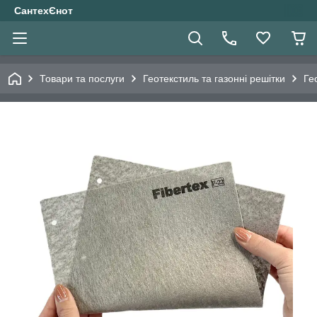
СантехЄнот
Товари та послуги
Геотекстиль та газонні решітки
Ге