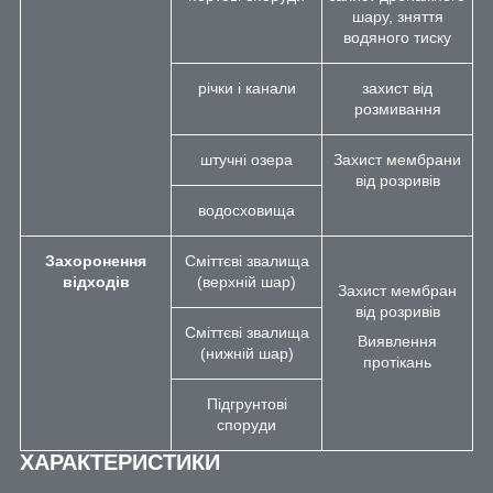
шару, зняття
водяного тиску
річки і канали
захист від
розмивання
штучні озера
Захист мембрани
від розривів
водосховища
Захоронення
Сміттєві звалища
відходів
(верхній шар)
Захист мембран
від розривів
Сміттєві звалища
Виявлення
(нижній шар)
протікань
Підгрунтові
споруди
ХАРАКТЕРИСТИКИ