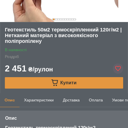
Геотекстиль 50м2 термоскріпленний 120г/м2 |
Нетканий матеріал з високоякісного
поліпропілену
В наявності
Роздріб
2 451
₴/рулон
Купити
Опис
Характеристики
Доставка
Оплата
Умови п
Опис
Геотекстиль термоскріплений 120г/м2