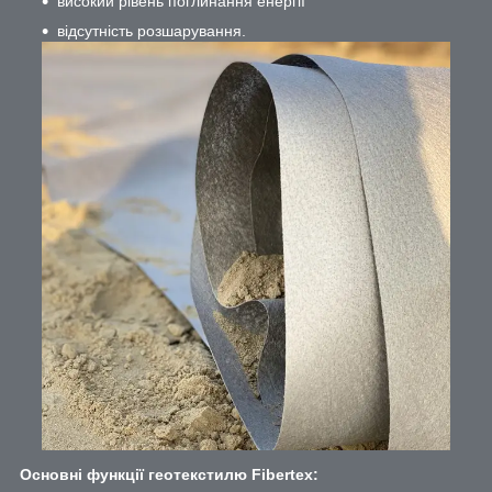
високий рівень поглинання енергії
відсутність розшарування.
Основні функції геотекстилю Fibertex: