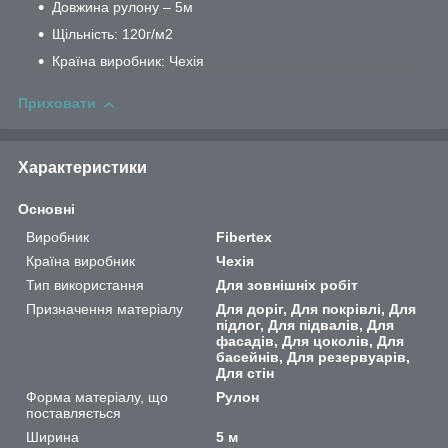
Довжина рулону – 5м
Щільність: 120г/м2
Країна виробник: Чехія
Приховати
Характеристики
Основні
Виробник
Fibertex
Країна виробник
Чехія
Тип використання
Для зовнішніх робіт
Призначення матеріалу
Для доріг, Для покрівлі, Для
підлог, Для підвалів, Для
фасадів, Для цоколів, Для
басейнів, Для резервуарів,
Для стін
Форма матеріалу, що
Рулон
поставляється
Ширина
5 м