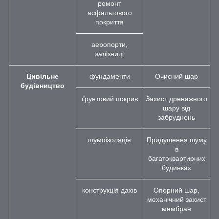
ремонт
асфальтового
покриття
аеропорти,
залізниці
Цивільне
фундаменти
Очисний шар
будівництво
ґрунтовий покрив
Захист дренажного
шару від
забруднень
шумоізоляція
Придушення шуму
в
багатоквартирних
будинках
конструкція дахів
Опорний шар,
механічний захист
мембран