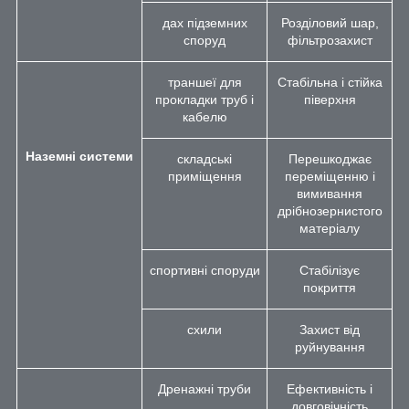
дах підземних
Розділовий шар,
споруд
фільтрозахист
траншеї для
Стабільна і стійка
прокладки труб і
піверхня
кабелю
Наземні системи
складські
Перешкоджає
приміщення
переміщенню і
вимивання
дрібнозернистого
матеріалу
спортивні споруди
Стабілізує
покриття
схили
Захист від
руйнування
Дренажні труби
Ефективність і
довговічність