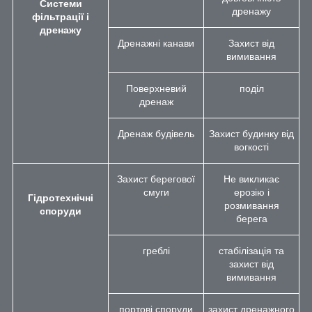
Системи
дренажу
фільтрації і
дренажу
Дренажні канави
Захист від
вимивання
Поверхневий
поділ
дренаж
Дренаж будівель
Захист будинку від
вогкості
Захист берегової
Не викликає
смуги
ерозію і
Гідротехнічні
розмивання
споруди
берега
греблі
стабілізація та
захист від
вимивання
портові споруди
захист дренажного