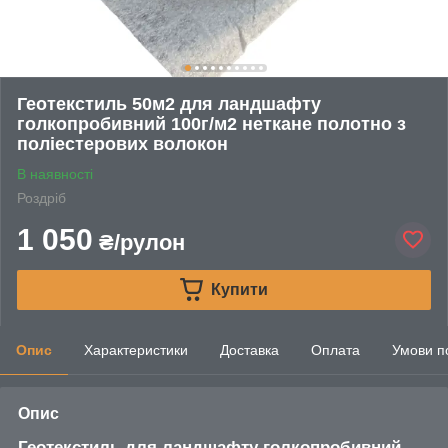
Геотекстиль 50м2 для ландшафту
голкопробивний 100г/м2 неткане полотно з
поліестерових волокон
В наявності
Роздріб
1 050
₴/рулон
Купити
Опис
Характеристики
Доставка
Оплата
Умови п
Опис
Геотекстиль для ландшафту голкопробивний