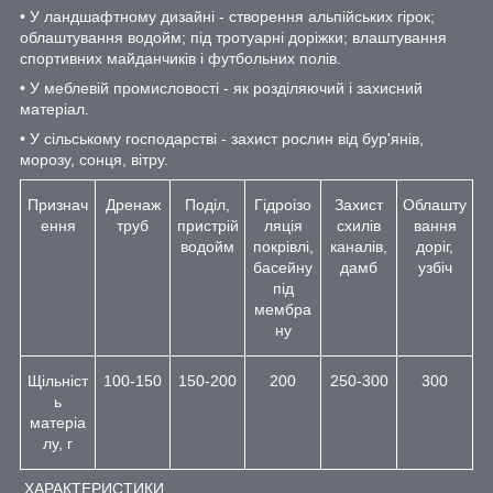
• У ландшафтному дизайні - створення альпійських гірок;
облаштування водойм; під тротуарні доріжки; влаштування
спортивних майданчиків і футбольних полів.
• У меблевій промисловості - як розділяючий і захисний
матеріал.
• У сільському господарстві - захист рослин від бур'янів,
морозу, сонця, вітру.
Признач
Дренаж
Поділ,
Гідроізо
Захист
Облашту
ення
труб
пристрій
ляція
схилів
вання
водойм
покрівлі,
каналів,
доріг,
басейну
дамб
узбіч
під
мембра
ну
Щільніст
100-150
150-200
200
250-300
300
ь
матеріа
лу, г
ХАРАКТЕРИСТИКИ