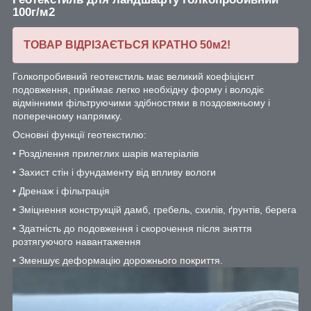
100г/м2
ТОВАР ВІДРІЗАЄТЬСЯ КРАТНО 50м2!
Голкопробивний геотекстиль має великий коефіцієнт
подовження, приймає легко необхідну форму і володіє
відмінними фільтруючими здібностями в поздовжньому і
поперечному напрямку.
Основні функції геотекстилю:
• Розділення прилеглих шарів матеріалів
• Захист стін і фундаменту від впливу вологи
• Дренаж і фільтрація
• Зміцнення конструкцій дамб, гребель, схилів, ґрунтів, берега
• Здатність до подовження і скорочення після зняття
розтягуючого навантаження
• Зменшує деформацію дорожнього покриття.