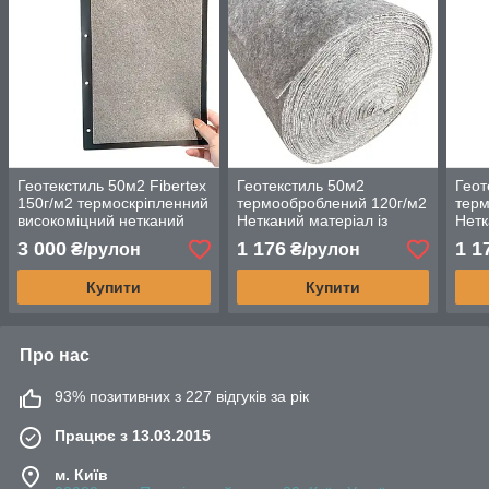
Геотекстиль 50м2 Fibertex
Геотекстиль 50м2
Геот
150г/м2 термоскріпленний
термооброблений 120г/м2
терм
високоміцний нетканий
Нетканий матеріал із
Нетк
матеріал для ландшафту
синтетичних волокон
синт
3 000
1 176
1 1
₴/рулон
₴/рулон
та будівництва
Купити
Купити
Про нас
93% позитивних з 227 відгуків за рік
Працює з 13.03.2015
м. Київ