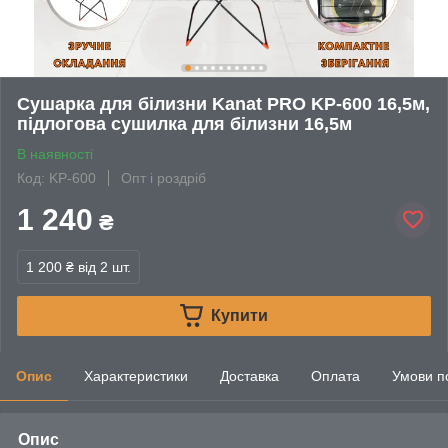
Сушарка для білизни Kanat PRO KP-600 16,5м,
підлогова сушилка для білизни 16,5м
В наявності
Код: KP-600
Опт і роздріб
1 240
₴
1 200 ₴
від 2 шт.
Купити
Опис
Характеристики
Доставка
Оплата
Умови п
Опис