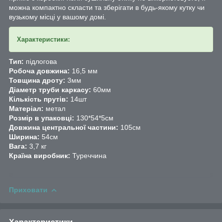
можна компактно скласти та зберігати в будь-якому кутку чи
вузькому місці у вашому домі.
Характеристики:
Тип:
підлогова
Робоча довжина:
16,5 мм
Товщина дроту:
3мм
Діаметр труби каркасу:
60мм
Кількість прутів:
14шт
Матеріал:
метал
Розмір в упаковці:
130*54*5см
Довжина центральної частини:
105см
Ширина:
54см
Вага:
3,7 кг
Країна виробник:
Туреччина
Приховати