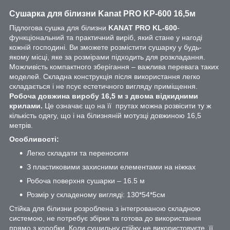
Сушарка для білизни Kanat PRO KP-600 16,5м
Підлогова сушка для білизни
KANAT PRO
KL-600
-
функціональний та практичний виріб, який стане у нагоді
кожній господині. Ви зможете розмістити сушарку у будь-
якому місці, яке за розмірами підходить для розкладання.
Можливість компактного зберігання – важлива перевага таких
моделей. Складна конструкція після використання легко
складається і не псує естетичного вигляду приміщення.
Робоча довжина виробу 16,5 м з двома відкидними
крилами.
Це означає що на її прутах можна розвісити ту ж
кількість одягу, що і на білизняній мотузці довжиною 16,5
метрів.
Особливості:
Легко складати та переносити
З пластиковими захисними елементами на ніжках
Робоча поверхня сушарки – 16.5 м
Розмір у складеному вигляді: 130*54*5см
Стійка для білизни розроблена з інтегрованою складною
системою, не потребує збірки та готова до використання
прямо з коробки. Коли сушильну стійку не використовуєте, її