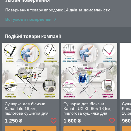
Умови повернення
Повернення товару впродовж 14 днів за домовленістю
Всі умови повернення
Подібні товари компанії
Сушарка для білизни
Сушарка для білизни
Суша
Kanat Life 16,5м,
Kanat LUX KL-605 18,5м,
Kana
підлогова сушилка для
підлогова сушилка для
16,5
білизни 16,5м
білизни 18,5м
для 
1 250
1 600
960
₴
₴