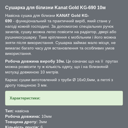
Сушарка для білизни Kanat Gold KG-690 10м
Навісна сушка для білизни
KANAT
Gold KG-
690
- функціональний та практичний виріб, який стане у
нагоді кожній господині. За допомогою спеціальних ручок
зачепів, сушку можна легко повісити на радіатор, двері або
рушникосушарку. Таке кріплення є мобільним і його можна
зняти після використання. Сушарка займає мало місця, не
вимагає багато часу для встановлення та особливих умов
використання.
Робоча довжина виробу 10м.
Це означає що на її прутах
можна розвісити ту ж кількість одягу, що і на білизняній
мотузці довжиною 10 метрів.
Каркас сушки виготовлений з труби Ø 16х0,6мм, а петлі з
дроту товщиною 3 мм.
Характеристики:
Тип:
навісна
Робоча довжина:
10мм
Товщина дроту:
3мм
Кількість прутів:
6