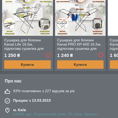
Сушарка для білизни
Сушарка для білизни
Суша
Kanat Life 16,5м,
Kanat PRO KP-600 16,5м,
Kana
підлогова сушилка для
підлогова сушилка для
підл
білизни 16,5м
білизни 16,5м
біли
1 250
1 240
1 6
₴
₴
Купити
Купити
Про нас
93% позитивних з 227 відгуків за рік
Працює з 13.03.2015
м. Київ
03083, вул. Пирогівський шлях, 30, Київ, Україна