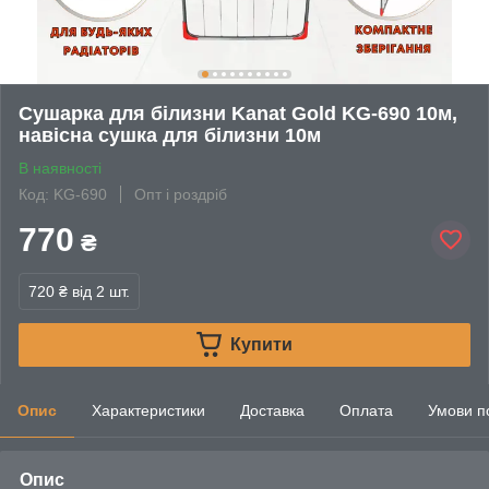
Сушарка для білизни Kanat Gold KG-690 10м,
навісна сушка для білизни 10м
В наявності
Код: KG-690
Опт і роздріб
770
₴
720 ₴
від 2 шт.
Купити
Опис
Характеристики
Доставка
Оплата
Умови п
Опис