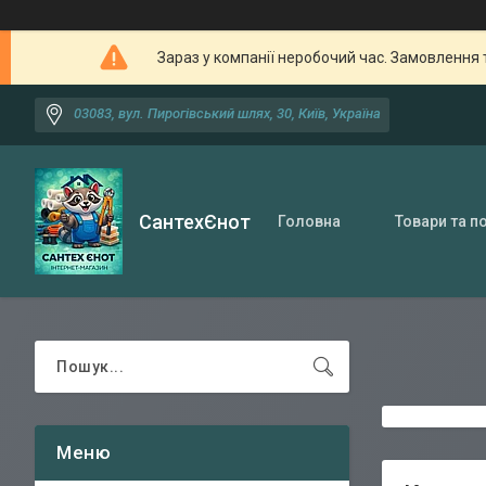
Зараз у компанії неробочий час. Замовлення 
03083, вул. Пирогівський шлях, 30, Київ, Україна
СантехЄнот
Головна
Товари та п