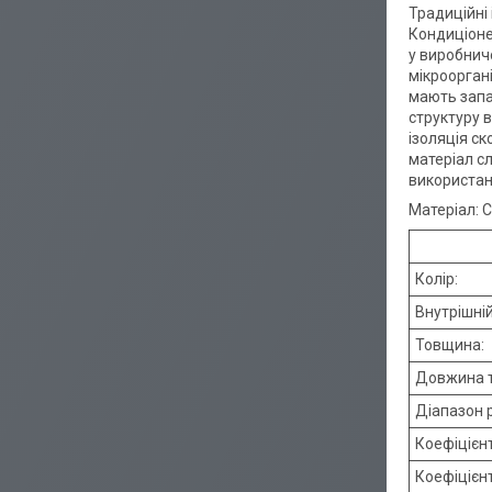
Традиційні 
Кондиціоне
у виробнич
мікрооргані
мають запа
структуру в
ізоляція с
матеріал с
використанн
Матеріал: 
Колір:
Внутрішній
Товщина:
Довжина т
Діапазон 
Коефіцієнт
Коефіцієн