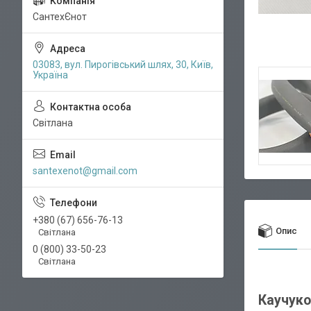
СантехЄнот
03083, вул. Пирогівський шлях, 30, Київ,
Україна
Світлана
santexenot@gmail.com
+380 (67) 656-76-13
Опис
Світлана
0 (800) 33-50-23
Світлана
Каучуко