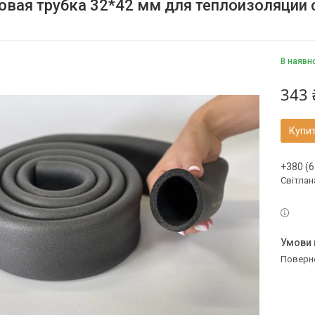
овая трубка 32*42 мм для теплоизоляции
В наявн
343 
Купи
+380 (6
Світлан
поверн