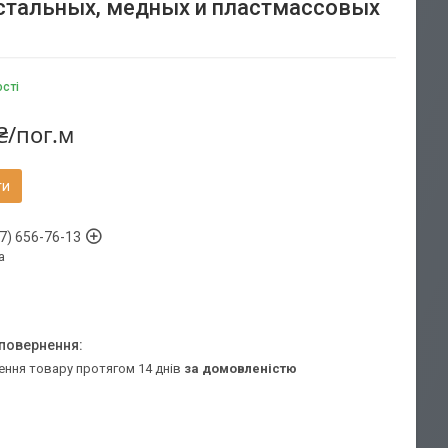
 стальных, медных и пластмассовых
ості
₴/пог.м
ти
7) 656-76-13
а
ення товару протягом 14 днів
за домовленістю