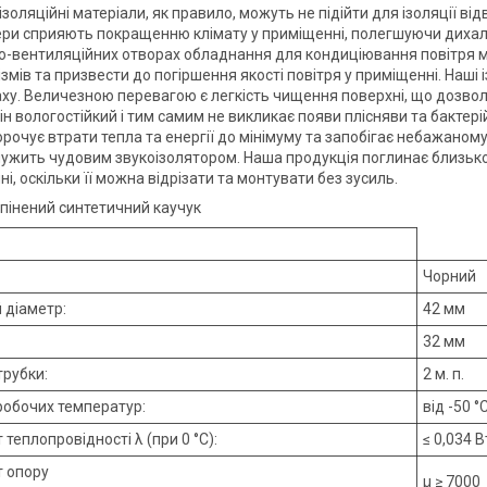
ізоляційні матеріали, як правило, можуть не підійти для ізоляції ві
ри сприяють покращенню клімату у приміщенні, полегшуючи дихаль
о-вентиляційних отворах обладнання для кондиціювання повітря мо
змів та призвести до погіршення якості повітря у приміщенні. Наші 
ху. Величезною перевагою є легкість чищення поверхні, що дозвол
ін вологостійкий і тим самим не викликає появи плісняви та бактер
корочує втрати тепла та енергії до мінімуму та запобігає небажано
лужить чудовим звукоізолятором. Наша продукція поглинає близько 6
і, оскільки її можна відрізати та монтувати без зусиль.
Спінений синтетичний каучук
Чорний
 діаметр:
42 мм
32 мм
рубки:
2 м. п.
робочих температур:
від -50 °
 теплопровідності λ (при 0 °С):
≤ 0,034 В
т опору
μ ≥ 7000