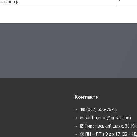
кнення μ
Контакти
☎ (067) 656-76-13
✉ santexenot@gmail.com
🗹 Пирогівський шлях, 30, Ки
🕒 ПН — ПТ з 8 до 17. СБ—НД 