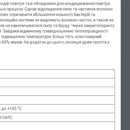
дводів повітря та в обладнанні для кондиціювання повітря.
ні процеси. Однак відкладення пилу та частинок волокон
же спричинити збільшення кількості бактерій та
ізоляційні системи не виділяють волокон часток, а також не
яє не накопичуватися пилу та бруду. Через закритопористу
ій. Завдяки відмінному співвідношенню теплопровідності
му підвищенню температури. Більш того, еластомірний
0% звуків. На додаток до цього, ізоляція дуже проста у
С до +105 °С
т/(м·К)