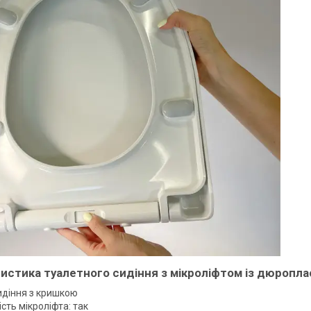
истика туалетного сидіння з мікроліфтом із дюроплас
идіння з кришкою
сть мікроліфта: так