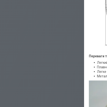
Переваги т
Легкий
Плавне
Легке
Метал