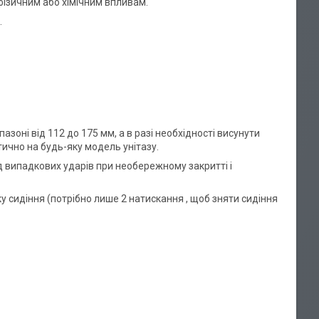
фізичним або хімічним впливам.
.
зоні від 112 до 175 мм, а в разі необхідності висунути
ично на будь-яку модель унітазу.
ід випадкових ударів при необережному закритті і
у сидіння (потрібно лише 2 натискання , щоб зняти сидіння