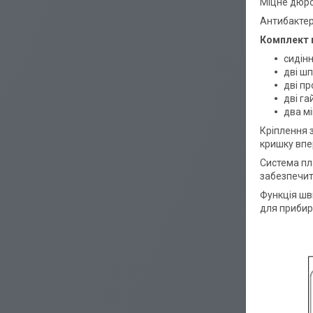
Міцне дюро
Антибактер
Комплект 
сидін
дві ш
дві п
дві га
два мі
Кріплення з
кришку впе
Система пл
забезпечит
Функція шв
для прибир