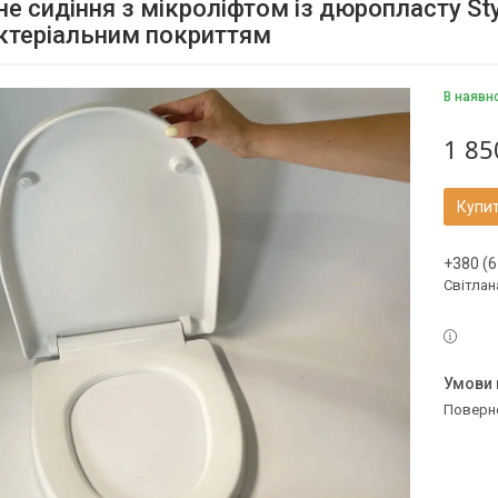
е сидіння з мікроліфтом із дюропласту Styl
ктеріальним покриттям
В наявн
1 85
Купи
+380 (6
Світлан
поверн