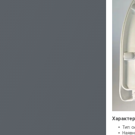
Характер
Тип: с
Наявні