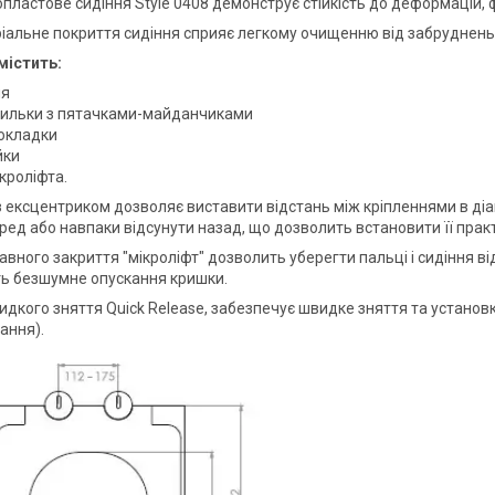
пластове сидіння Style 0408 демонструє стійкість до деформацій, 
іальне покриття сидіння сприяє легкому очищенню від забруднень
містить:
ня
пильки з пятачками-майданчиками
рокладки
йки
кроліфта.
 ексцентриком дозволяє виставити відстань між кріпленнями в діапа
ред або навпаки відсунути назад, що дозволить встановити її практ
авного закриття "мікроліфт" дозволить уберегти пальці і сидіння в
ь безшумне опускання кришки.
идкого зняття Quick Release, забезпечує швидке зняття та установк
ання).