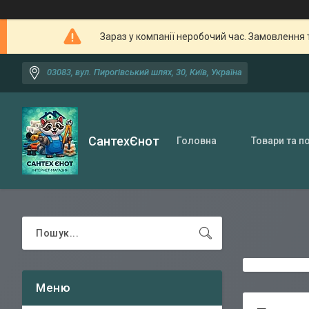
Зараз у компанії неробочий час. Замовлення 
03083, вул. Пирогівський шлях, 30, Київ, Україна
СантехЄнот
Головна
Товари та п