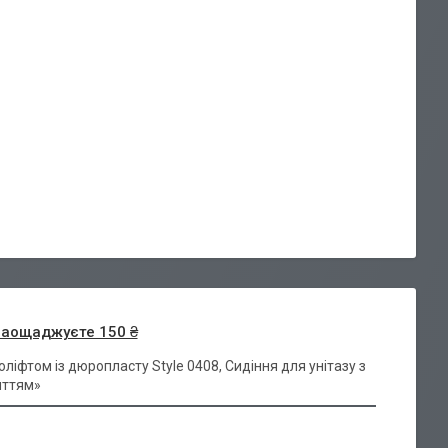
заощаджуєте 150 ₴
іфтом із дюропласту Style 0408, Сидіння для унітазу з
иттям»