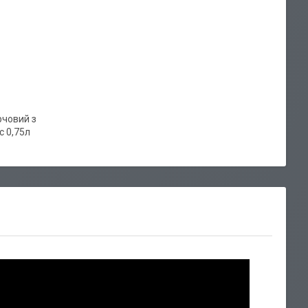
рчовий з
с 0,75л