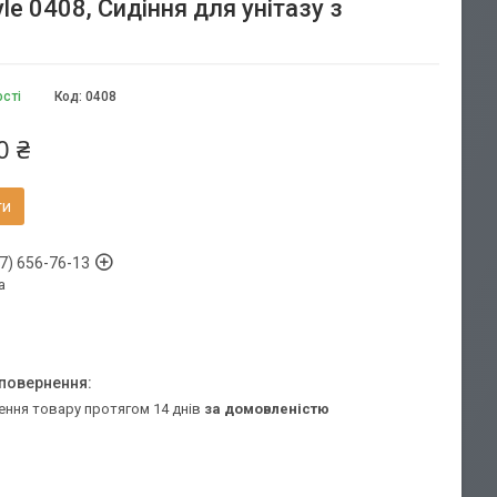
e 0408, Сидіння для унітазу з
ості
Код:
0408
0 ₴
ти
7) 656-76-13
а
ення товару протягом 14 днів
за домовленістю