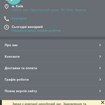
м. Київ
03083, вул. Пирогівський шлях, 30, Київ, Україна
Контакти
Сьогодні вихідний
Показати весь графік роботи
Про нас
Контакти
Доставка та оплата
Графік роботи
Повна версія сайту
Сайт створено на маркетплейсі
Prom.ua
Зараз у компанії неробочий час. Замовлення та