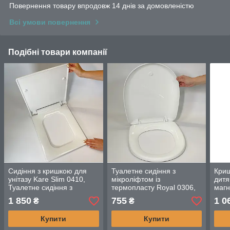
Повернення товару впродовж 14 днів за домовленістю
Всі умови повернення
Подібні товари компанії
Сидіння з кришкою для
Туалетне сидіння з
Криш
унітазу Kare Slim 0410,
мікроліфтом із
дитя
Туалетне сидіння з
термопласту Royal 0306,
магн
функцією мікроліфта,
Антибактеріальне сидіння
Туал
1 850
755
1 0
₴
₴
швидкого зняття
на унітаз із кришкою
функ
Купити
Купити