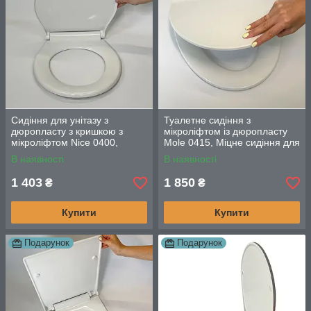
Сидіння для унітазу з
Туалетне сидіння з
дюропласту з кришкою з
мікроліфтом із дюропласту
мікроліфтом Nice 0400,
Mole 0415, Міцне сидіння для
Кришка для унітазу з
унітазу овальної форми
В наявності
В наявності
плавним опусканням
1 403
1 850
₴
₴
Купити
Купити
Подарунок
Подарунок