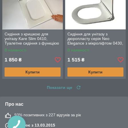
Сидіння з кришкою для
Сидіння для унітазу з
унітазу Kare Slim 0410,
дюропласту серія Neo
Туалетне сидіння з функцією
Elegance з мікроліфтом 0430,
мікроліфта, швидкого зняття
Кришка для унітазу з
В наявності
В наявності
плавним опусканням
1 850
1 515
₴
₴
Купити
Купити
Показати ще
Про нас
93% позитивних з 227 відгуків за рік
Працює з 13.03.2015