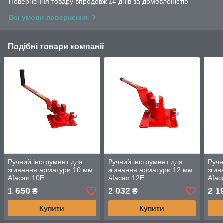
Повернення товару впродовж 14 днів за домовленістю
Всі умови повернення
Подібні товари компанії
Ручний інструмент для
Ручний інструмент для
Ручн
згинання арматури 10 мм
згинання арматури 12 мм
згин
Afacan 10E
Afacan 12E
Afac
1 650
2 032
2 1
₴
₴
Купити
Купити