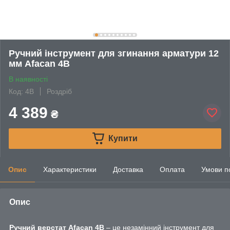
Ручний інструмент для згинання арматури 12
мм Afacan 4B
В наявності
Код: 4B
Роздріб
4 389
₴
Купити
Опис
Характеристики
Доставка
Оплата
Умови п
Опис
Ручний верстат Afacan 4В
– це незамінний інструмент для