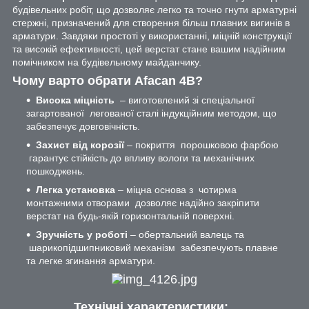
будівельних робіт, що дозволяє легко та точно гнути арматурні
стержні, призначений для створення більш плавних вигинів в
арматури. Завдяки простоті у використанні, міцній конструкції
та високій ефективності, цей верстат стане вашим надійним
помічником на будівельному майданчику.
Чому варто обрати Afacan 4В?
Висока міцність
– виготовлений зі спеціальної
загартованої легованої сталі індукційним методом, що
забезпечує довговічність.
Захист від корозії
– покриття порошковою фарбою
гарантує стійкість до впливу вологи та механічних
пошкоджень.
Легка установка
– міцна основа з чотирма
монтажними отворами дозволяє надійно закріпити
верстат на будь-якій горизонтальній поверхні.
Зручність у роботі
– обертальний валець та
шарикопідшипниковий механізм забезпечують плавне
та легке згинання арматури.
Технічні характеристики: